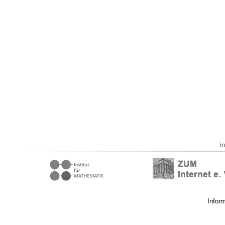
i
Infor