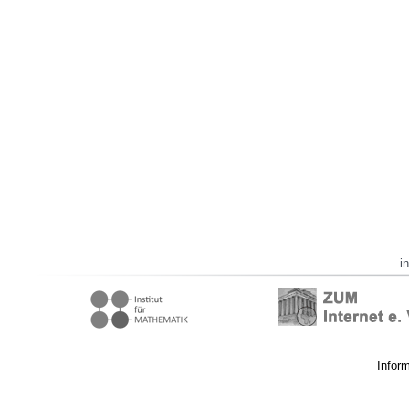
i
Infor