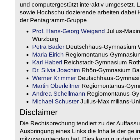
und computergestützt interaktiv umgesetzt. 
sowie Hochschuldozierende arbeiten dabei H
der Pentagramm-Gruppe
Prof. Hans-Georg Weigand
Julius-Maxim
Würzburg
Petra Bader
Deutschhaus-Gymnasium 
Maria Eirich
Regiomontanus-Gymnasium
Karl Haberl
Reichstadt-Gymnasium Rot
Dr. Silvia Joachim
Rhön-Gymnasium Bad
Werner Krimmer
Deutschhaus-Gymnasi
Martin Oberleitner
Regiomontanus-Gymn
Andrea Schellmann
Regiomontanus-Gy
Michael Schuster
Julius-Maximilians-Un
Disclaimer
Die Rechtsprechung tendiert zu der Auffass
Ausbringung eines Links die Inhalte der gelin
mitzuverantworten hat. Dies kann nur dadurc