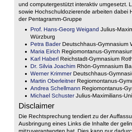
und computergestützt interaktiv umgesetzt. 
sowie Hochschuldozierende arbeiten dabei H
der Pentagramm-Gruppe
Prof. Hans-Georg Weigand
Julius-Maxim
Würzburg
Petra Bader
Deutschhaus-Gymnasium 
Maria Eirich
Regiomontanus-Gymnasium
Karl Haberl
Reichstadt-Gymnasium Rot
Dr. Silvia Joachim
Rhön-Gymnasium Bad
Werner Krimmer
Deutschhaus-Gymnasi
Martin Oberleitner
Regiomontanus-Gymn
Andrea Schellmann
Regiomontanus-Gy
Michael Schuster
Julius-Maximilians-Un
Disclaimer
Die Rechtsprechung tendiert zu der Auffass
Ausbringung eines Links die Inhalte der gelin
mitzuverantworten hat. Dies kann nur dadurc