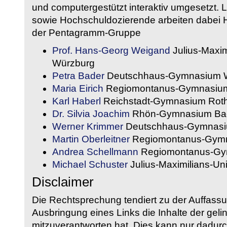
und computergestützt interaktiv umgesetzt. 
sowie Hochschuldozierende arbeiten dabei H
der Pentagramm-Gruppe
Prof. Hans-Georg Weigand
Julius-Maxim
Würzburg
Petra Bader
Deutschhaus-Gymnasium 
Maria Eirich
Regiomontanus-Gymnasium
Karl Haberl
Reichstadt-Gymnasium Rot
Dr. Silvia Joachim
Rhön-Gymnasium Bad
Werner Krimmer
Deutschhaus-Gymnasi
Martin Oberleitner
Regiomontanus-Gymn
Andrea Schellmann
Regiomontanus-Gy
Michael Schuster
Julius-Maximilians-Un
Disclaimer
Die Rechtsprechung tendiert zu der Auffass
Ausbringung eines Links die Inhalte der gelin
mitzuverantworten hat. Dies kann nur dadurc