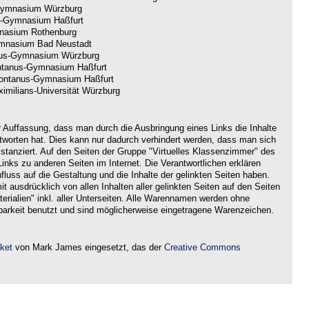
ymnasium Würzburg
-Gymnasium Haßfurt
nasium Rothenburg
nasium Bad Neustadt
us-Gymnasium Würzburg
tanus-Gymnasium Haßfurt
ntanus-Gymnasium Haßfurt
imilians-Universität Würzburg
r Auffassung, dass man durch die Ausbringung eines Links die Inhalte
ntworten hat. Dies kann nur dadurch verhindert werden, dass man sich
istanziert. Auf den Seiten der Gruppe "Virtuelles Klassenzimmer" des
nks zu anderen Seiten im Internet. Die Verantwortlichen erklären
nfluss auf die Gestaltung und die Inhalte der gelinkten Seiten haben.
it ausdrücklich von allen Inhalten aller gelinkten Seiten auf den Seiten
rialien" inkl. aller Unterseiten. Alle Warennamen werden ohne
barkeit benutzt und sind möglicherweise eingetragene Warenzeichen.
aket
von Mark James eingesetzt, das der
Creative Commons