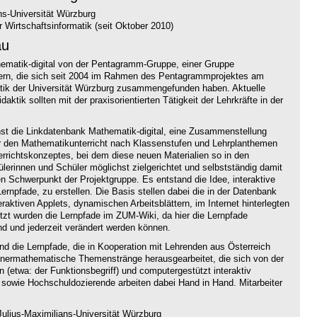
ns-Universität Würzburg
 Wirtschaftsinformatik (seit Oktober 2010)
au
thematik-digital von der Pentagramm-Gruppe, einer Gruppe
hrern, die sich seit 2004 im Rahmen des Pentagrammprojektes am
atik der Universität Würzburg zusammengefunden haben. Aktuelle
aktik sollten mit der praxisorientierten Tätigkeit der Lehrkräfte in der
hst die Linkdatenbank Mathematik-digital, eine Zusammenstellung
ür den Mathematikunterricht nach Klassenstufen und Lehrplanthemen
terrichtskonzeptes, bei dem diese neuen Materialien so in den
hülerinnen und Schüler möglichst zielgerichtet und selbstständig damit
n Schwerpunkt der Projektgruppe. Es entstand die Idee, interaktive
ernpfade, zu erstellen. Die Basis stellen dabei die in der Datenbank
ktiven Applets, dynamischen Arbeitsblättern, im Internet hinterlegten
t wurden die Lernpfade im ZUM-Wiki, da hier die Lernpfade
nd und jederzeit verändert werden können.
ind die Lernpfade, die in Kooperation mit Lehrenden aus Österreich
nnermathematische Themenstränge herausgearbeitet, die sich von der
n (etwa: der Funktionsbegriff) und computergestützt interaktiv
 sowie Hochschuldozierende arbeiten dabei Hand in Hand. Mitarbeiter
ulius-Maximilians-Universität Würzburg