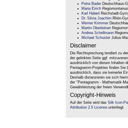
Petra Bader
Deutschhaus-G
Maria Eirich
Regiomontanus
Karl Haberl
Reichstadt-Gym
Dr. Silvia Joachim
Rhön-Gym
Werner Krimmer
Deutschha
Martin Oberleitner
Regiomon
Andrea Schellmann
Regiomo
Michael Schuster
Julius-Max
Disclaimer
Die Rechtsprechung tendiert zu de
der gelinkten Seite ggf. mitzuvera
ausdrücklich von diesen Inhalten d
Pentagramm-Projektes finden Sie Li
ausdrücklich, dass sie keinerlei Ei
Deshalb distanzieren sie sich hierm
der "Pentagramm - Mathematik-Mate
Gewährleistung der freien Verwend
Copyright-Hinweis
Auf der Seite wird das
Silk Icon-P
Attribution 2.5 License
unterliegt.