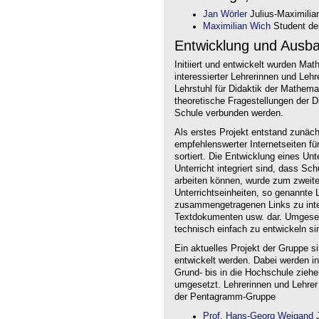
Jan Wörler
Julius-Maximilia
Maximilian Wich
Student der
Entwicklung und Ausb
Initiiert und entwickelt wurden Ma
interessierter Lehrerinnen und Le
Lehrstuhl für Didaktik der Mathem
theoretische Fragestellungen der Did
Schule verbunden werden.
Als erstes Projekt entstand zunäc
empfehlenswerter Internetseiten f
sortiert. Die Entwicklung eines Un
Unterricht integriert sind, dass Sc
arbeiten können, wurde zum zweite
Unterrichtseinheiten, so genannte L
zusammengetragenen Links zu intera
Textdokumenten usw. dar. Umgesetz
technisch einfach zu entwickeln si
Ein aktuelles Projekt der Gruppe s
entwickelt werden. Dabei werden i
Grund- bis in die Hochschule ziehe
umgesetzt. Lehrerinnen und Lehrer
der Pentagramm-Gruppe
Prof. Hans-Georg Weigand
J