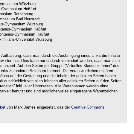
ymnasium Würzburg
-Gymnasium Haßfurt
nasium Rothenburg
nasium Bad Neustadt
us-Gymnasium Würzburg
tanus-Gymnasium Haßfurt
ntanus-Gymnasium Haßfurt
imilians-Universität Würzburg
r Auffassung, dass man durch die Ausbringung eines Links die Inhalte
ntworten hat. Dies kann nur dadurch verhindert werden, dass man sich
istanziert. Auf den Seiten der Gruppe "Virtuelles Klassenzimmer" des
nks zu anderen Seiten im Internet. Die Verantwortlichen erklären
nfluss auf die Gestaltung und die Inhalte der gelinkten Seiten haben.
it ausdrücklich von allen Inhalten aller gelinkten Seiten auf den Seiten
rialien" inkl. aller Unterseiten. Alle Warennamen werden ohne
barkeit benutzt und sind möglicherweise eingetragene Warenzeichen.
aket
von Mark James eingesetzt, das der
Creative Commons