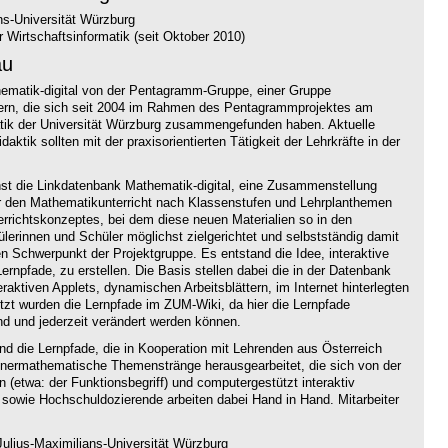
ns-Universität Würzburg
 Wirtschaftsinformatik (seit Oktober 2010)
au
thematik-digital von der Pentagramm-Gruppe, einer Gruppe
hrern, die sich seit 2004 im Rahmen des Pentagrammprojektes am
atik der Universität Würzburg zusammengefunden haben. Aktuelle
aktik sollten mit der praxisorientierten Tätigkeit der Lehrkräfte in der
hst die Linkdatenbank Mathematik-digital, eine Zusammenstellung
ür den Mathematikunterricht nach Klassenstufen und Lehrplanthemen
terrichtskonzeptes, bei dem diese neuen Materialien so in den
hülerinnen und Schüler möglichst zielgerichtet und selbstständig damit
n Schwerpunkt der Projektgruppe. Es entstand die Idee, interaktive
ernpfade, zu erstellen. Die Basis stellen dabei die in der Datenbank
ktiven Applets, dynamischen Arbeitsblättern, im Internet hinterlegten
t wurden die Lernpfade im ZUM-Wiki, da hier die Lernpfade
nd und jederzeit verändert werden können.
ind die Lernpfade, die in Kooperation mit Lehrenden aus Österreich
nnermathematische Themenstränge herausgearbeitet, die sich von der
n (etwa: der Funktionsbegriff) und computergestützt interaktiv
 sowie Hochschuldozierende arbeiten dabei Hand in Hand. Mitarbeiter
ulius-Maximilians-Universität Würzburg