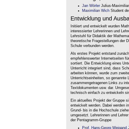
Jan Wörler
Julius-Maximilia
Maximilian Wich
Student der
Entwicklung und Ausb
Initiiert und entwickelt wurden Ma
interessierter Lehrerinnen und Le
Lehrstuhl für Didaktik der Mathem
theoretische Fragestellungen der Did
Schule verbunden werden.
Als erstes Projekt entstand zunäc
empfehlenswerter Internetseiten f
sortiert. Die Entwicklung eines Un
Unterricht integriert sind, dass Sc
arbeiten können, wurde zum zweite
Unterrichtseinheiten, so genannte L
zusammengetragenen Links zu intera
Textdokumenten usw. dar. Umgesetz
technisch einfach zu entwickeln si
Ein aktuelles Projekt der Gruppe s
entwickelt werden. Dabei werden i
Grund- bis in die Hochschule ziehe
umgesetzt. Lehrerinnen und Lehrer
der Pentagramm-Gruppe
Prof. Hans-Georg Weigand
J