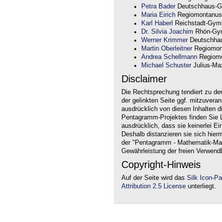
Petra Bader
Deutschhaus-G
Maria Eirich
Regiomontanus
Karl Haberl
Reichstadt-Gym
Dr. Silvia Joachim
Rhön-Gym
Werner Krimmer
Deutschha
Martin Oberleitner
Regiomon
Andrea Schellmann
Regiomo
Michael Schuster
Julius-Max
Disclaimer
Die Rechtsprechung tendiert zu de
der gelinkten Seite ggf. mitzuvera
ausdrücklich von diesen Inhalten d
Pentagramm-Projektes finden Sie Li
ausdrücklich, dass sie keinerlei Ei
Deshalb distanzieren sie sich hierm
der "Pentagramm - Mathematik-Mate
Gewährleistung der freien Verwend
Copyright-Hinweis
Auf der Seite wird das
Silk Icon-P
Attribution 2.5 License
unterliegt.