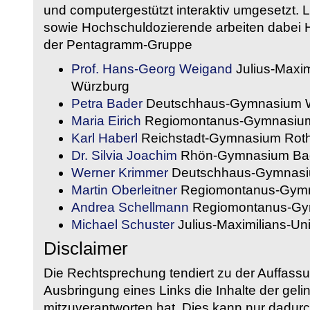
und computergestützt interaktiv umgesetzt. 
sowie Hochschuldozierende arbeiten dabei H
der Pentagramm-Gruppe
Prof. Hans-Georg Weigand
Julius-Maxim
Würzburg
Petra Bader
Deutschhaus-Gymnasium 
Maria Eirich
Regiomontanus-Gymnasium
Karl Haberl
Reichstadt-Gymnasium Rot
Dr. Silvia Joachim
Rhön-Gymnasium Bad
Werner Krimmer
Deutschhaus-Gymnasi
Martin Oberleitner
Regiomontanus-Gymn
Andrea Schellmann
Regiomontanus-Gy
Michael Schuster
Julius-Maximilians-Un
Disclaimer
Die Rechtsprechung tendiert zu der Auffass
Ausbringung eines Links die Inhalte der gelin
mitzuverantworten hat. Dies kann nur dadurc