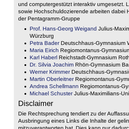
und computergestützt interaktiv umgesetzt. 
sowie Hochschuldozierende arbeiten dabei H
der Pentagramm-Gruppe
Prof. Hans-Georg Weigand
Julius-Maxim
Würzburg
Petra Bader
Deutschhaus-Gymnasium 
Maria Eirich
Regiomontanus-Gymnasium
Karl Haberl
Reichstadt-Gymnasium Rot
Dr. Silvia Joachim
Rhön-Gymnasium Bad
Werner Krimmer
Deutschhaus-Gymnasi
Martin Oberleitner
Regiomontanus-Gymn
Andrea Schellmann
Regiomontanus-Gy
Michael Schuster
Julius-Maximilians-Un
Disclaimer
Die Rechtsprechung tendiert zu der Auffass
Ausbringung eines Links die Inhalte der gelin
mitzuverantworten hat. Dies kann nur dadurc