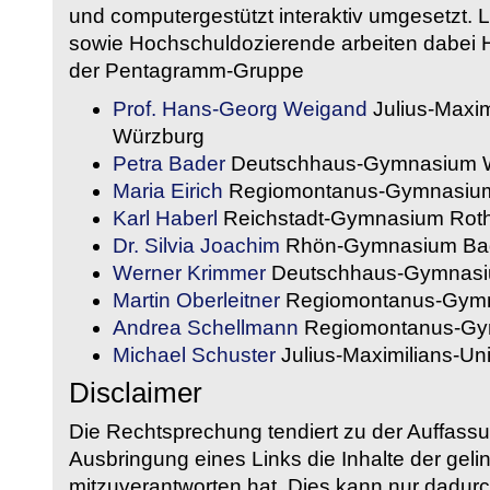
und computergestützt interaktiv umgesetzt. 
sowie Hochschuldozierende arbeiten dabei H
der Pentagramm-Gruppe
Prof. Hans-Georg Weigand
Julius-Maxim
Würzburg
Petra Bader
Deutschhaus-Gymnasium 
Maria Eirich
Regiomontanus-Gymnasium
Karl Haberl
Reichstadt-Gymnasium Rot
Dr. Silvia Joachim
Rhön-Gymnasium Bad
Werner Krimmer
Deutschhaus-Gymnasi
Martin Oberleitner
Regiomontanus-Gymn
Andrea Schellmann
Regiomontanus-Gy
Michael Schuster
Julius-Maximilians-Un
Disclaimer
Die Rechtsprechung tendiert zu der Auffass
Ausbringung eines Links die Inhalte der gelin
mitzuverantworten hat. Dies kann nur dadurc