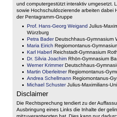
und computergestützt interaktiv umgesetzt. 
sowie Hochschuldozierende arbeiten dabei H
der Pentagramm-Gruppe
Prof. Hans-Georg Weigand
Julius-Maxim
Würzburg
Petra Bader
Deutschhaus-Gymnasium 
Maria Eirich
Regiomontanus-Gymnasium
Karl Haberl
Reichstadt-Gymnasium Rot
Dr. Silvia Joachim
Rhön-Gymnasium Bad
Werner Krimmer
Deutschhaus-Gymnasi
Martin Oberleitner
Regiomontanus-Gymn
Andrea Schellmann
Regiomontanus-Gy
Michael Schuster
Julius-Maximilians-Un
Disclaimer
Die Rechtsprechung tendiert zu der Auffass
Ausbringung eines Links die Inhalte der gelin
mitzuverantworten hat. Dies kann nur dadurc