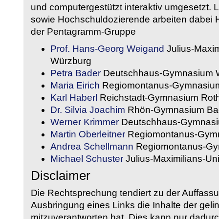
und computergestützt interaktiv umgesetzt. 
sowie Hochschuldozierende arbeiten dabei H
der Pentagramm-Gruppe
Prof. Hans-Georg Weigand
Julius-Maxim
Würzburg
Petra Bader
Deutschhaus-Gymnasium 
Maria Eirich
Regiomontanus-Gymnasium
Karl Haberl
Reichstadt-Gymnasium Rot
Dr. Silvia Joachim
Rhön-Gymnasium Bad
Werner Krimmer
Deutschhaus-Gymnasi
Martin Oberleitner
Regiomontanus-Gymn
Andrea Schellmann
Regiomontanus-Gy
Michael Schuster
Julius-Maximilians-Un
Disclaimer
Die Rechtsprechung tendiert zu der Auffass
Ausbringung eines Links die Inhalte der gelin
mitzuverantworten hat. Dies kann nur dadurc