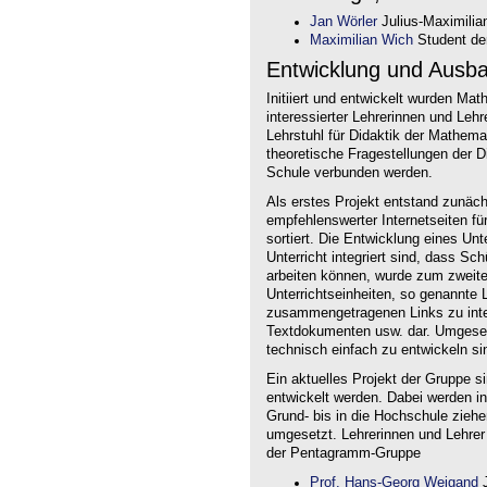
Jan Wörler
Julius-Maximilia
Maximilian Wich
Student der
Entwicklung und Ausb
Initiiert und entwickelt wurden Ma
interessierter Lehrerinnen und Le
Lehrstuhl für Didaktik der Mathem
theoretische Fragestellungen der Did
Schule verbunden werden.
Als erstes Projekt entstand zunäc
empfehlenswerter Internetseiten f
sortiert. Die Entwicklung eines Un
Unterricht integriert sind, dass Sc
arbeiten können, wurde zum zweite
Unterrichtseinheiten, so genannte L
zusammengetragenen Links zu intera
Textdokumenten usw. dar. Umgesetz
technisch einfach zu entwickeln si
Ein aktuelles Projekt der Gruppe s
entwickelt werden. Dabei werden i
Grund- bis in die Hochschule ziehe
umgesetzt. Lehrerinnen und Lehrer
der Pentagramm-Gruppe
Prof. Hans-Georg Weigand
J