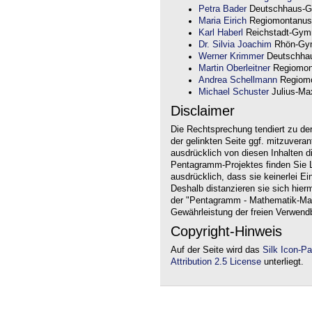
Petra Bader
Deutschhaus-G
Maria Eirich
Regiomontanus
Karl Haberl
Reichstadt-Gym
Dr. Silvia Joachim
Rhön-Gym
Werner Krimmer
Deutschha
Martin Oberleitner
Regiomon
Andrea Schellmann
Regiomo
Michael Schuster
Julius-Max
Disclaimer
Die Rechtsprechung tendiert zu de
der gelinkten Seite ggf. mitzuvera
ausdrücklich von diesen Inhalten d
Pentagramm-Projektes finden Sie Li
ausdrücklich, dass sie keinerlei Ei
Deshalb distanzieren sie sich hierm
der "Pentagramm - Mathematik-Mate
Gewährleistung der freien Verwend
Copyright-Hinweis
Auf der Seite wird das
Silk Icon-P
Attribution 2.5 License
unterliegt.