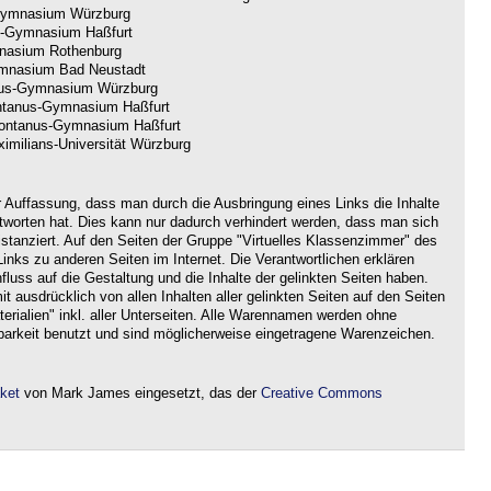
ymnasium Würzburg
-Gymnasium Haßfurt
nasium Rothenburg
nasium Bad Neustadt
us-Gymnasium Würzburg
tanus-Gymnasium Haßfurt
ntanus-Gymnasium Haßfurt
imilians-Universität Würzburg
r Auffassung, dass man durch die Ausbringung eines Links die Inhalte
ntworten hat. Dies kann nur dadurch verhindert werden, dass man sich
istanziert. Auf den Seiten der Gruppe "Virtuelles Klassenzimmer" des
nks zu anderen Seiten im Internet. Die Verantwortlichen erklären
nfluss auf die Gestaltung und die Inhalte der gelinkten Seiten haben.
it ausdrücklich von allen Inhalten aller gelinkten Seiten auf den Seiten
rialien" inkl. aller Unterseiten. Alle Warennamen werden ohne
barkeit benutzt und sind möglicherweise eingetragene Warenzeichen.
aket
von Mark James eingesetzt, das der
Creative Commons