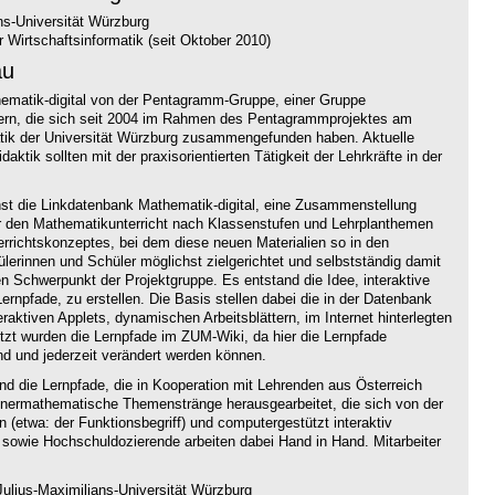
ns-Universität Würzburg
 Wirtschaftsinformatik (seit Oktober 2010)
au
thematik-digital von der Pentagramm-Gruppe, einer Gruppe
hrern, die sich seit 2004 im Rahmen des Pentagrammprojektes am
atik der Universität Würzburg zusammengefunden haben. Aktuelle
aktik sollten mit der praxisorientierten Tätigkeit der Lehrkräfte in der
hst die Linkdatenbank Mathematik-digital, eine Zusammenstellung
ür den Mathematikunterricht nach Klassenstufen und Lehrplanthemen
terrichtskonzeptes, bei dem diese neuen Materialien so in den
hülerinnen und Schüler möglichst zielgerichtet und selbstständig damit
n Schwerpunkt der Projektgruppe. Es entstand die Idee, interaktive
ernpfade, zu erstellen. Die Basis stellen dabei die in der Datenbank
ktiven Applets, dynamischen Arbeitsblättern, im Internet hinterlegten
t wurden die Lernpfade im ZUM-Wiki, da hier die Lernpfade
nd und jederzeit verändert werden können.
ind die Lernpfade, die in Kooperation mit Lehrenden aus Österreich
nnermathematische Themenstränge herausgearbeitet, die sich von der
n (etwa: der Funktionsbegriff) und computergestützt interaktiv
 sowie Hochschuldozierende arbeiten dabei Hand in Hand. Mitarbeiter
ulius-Maximilians-Universität Würzburg