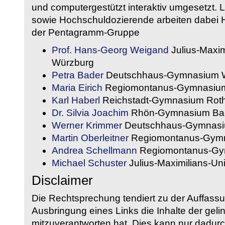
und computergestützt interaktiv umgesetzt. 
sowie Hochschuldozierende arbeiten dabei H
der Pentagramm-Gruppe
Prof. Hans-Georg Weigand
Julius-Maxim
Würzburg
Petra Bader
Deutschhaus-Gymnasium 
Maria Eirich
Regiomontanus-Gymnasium
Karl Haberl
Reichstadt-Gymnasium Rot
Dr. Silvia Joachim
Rhön-Gymnasium Bad
Werner Krimmer
Deutschhaus-Gymnasi
Martin Oberleitner
Regiomontanus-Gymn
Andrea Schellmann
Regiomontanus-Gy
Michael Schuster
Julius-Maximilians-Un
Disclaimer
Die Rechtsprechung tendiert zu der Auffass
Ausbringung eines Links die Inhalte der gelin
mitzuverantworten hat. Dies kann nur dadurc