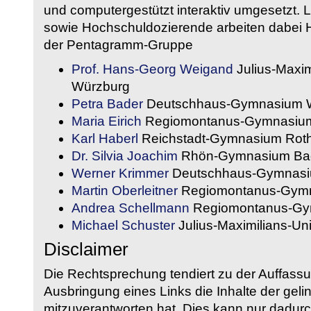
und computergestützt interaktiv umgesetzt. 
sowie Hochschuldozierende arbeiten dabei H
der Pentagramm-Gruppe
Prof. Hans-Georg Weigand
Julius-Maxim
Würzburg
Petra Bader
Deutschhaus-Gymnasium 
Maria Eirich
Regiomontanus-Gymnasium
Karl Haberl
Reichstadt-Gymnasium Rot
Dr. Silvia Joachim
Rhön-Gymnasium Bad
Werner Krimmer
Deutschhaus-Gymnasi
Martin Oberleitner
Regiomontanus-Gymn
Andrea Schellmann
Regiomontanus-Gy
Michael Schuster
Julius-Maximilians-Un
Disclaimer
Die Rechtsprechung tendiert zu der Auffass
Ausbringung eines Links die Inhalte der gelin
mitzuverantworten hat. Dies kann nur dadurc