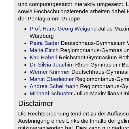
und computergestützt interaktiv umgesetzt. 
sowie Hochschuldozierende arbeiten dabei H
der Pentagramm-Gruppe
Prof. Hans-Georg Weigand
Julius-Maxim
Würzburg
Petra Bader
Deutschhaus-Gymnasium 
Maria Eirich
Regiomontanus-Gymnasium
Karl Haberl
Reichstadt-Gymnasium Rot
Dr. Silvia Joachim
Rhön-Gymnasium Bad
Werner Krimmer
Deutschhaus-Gymnasi
Martin Oberleitner
Regiomontanus-Gymn
Andrea Schellmann
Regiomontanus-Gy
Michael Schuster
Julius-Maximilians-Un
Disclaimer
Die Rechtsprechung tendiert zu der Auffass
Ausbringung eines Links die Inhalte der gelin
mitzuverantworten hat. Dies kann nur dadurc