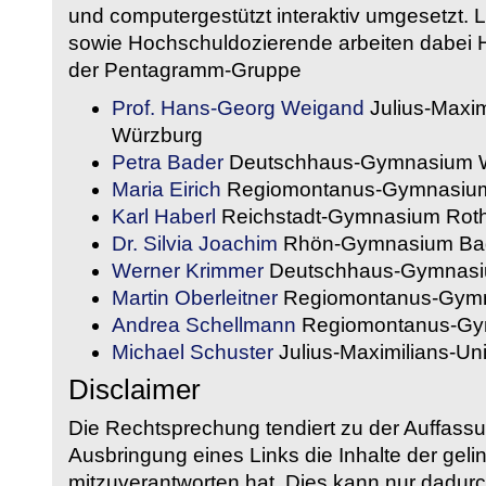
und computergestützt interaktiv umgesetzt. 
sowie Hochschuldozierende arbeiten dabei H
der Pentagramm-Gruppe
Prof. Hans-Georg Weigand
Julius-Maxim
Würzburg
Petra Bader
Deutschhaus-Gymnasium 
Maria Eirich
Regiomontanus-Gymnasium
Karl Haberl
Reichstadt-Gymnasium Rot
Dr. Silvia Joachim
Rhön-Gymnasium Bad
Werner Krimmer
Deutschhaus-Gymnasi
Martin Oberleitner
Regiomontanus-Gymn
Andrea Schellmann
Regiomontanus-Gy
Michael Schuster
Julius-Maximilians-Un
Disclaimer
Die Rechtsprechung tendiert zu der Auffass
Ausbringung eines Links die Inhalte der gelin
mitzuverantworten hat. Dies kann nur dadurc