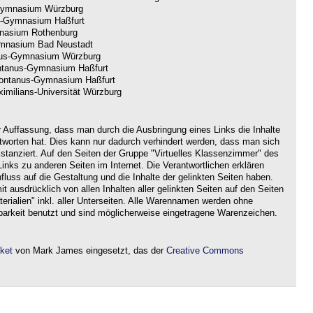
ymnasium Würzburg
-Gymnasium Haßfurt
nasium Rothenburg
nasium Bad Neustadt
us-Gymnasium Würzburg
tanus-Gymnasium Haßfurt
ntanus-Gymnasium Haßfurt
imilians-Universität Würzburg
r Auffassung, dass man durch die Ausbringung eines Links die Inhalte
ntworten hat. Dies kann nur dadurch verhindert werden, dass man sich
istanziert. Auf den Seiten der Gruppe "Virtuelles Klassenzimmer" des
nks zu anderen Seiten im Internet. Die Verantwortlichen erklären
nfluss auf die Gestaltung und die Inhalte der gelinkten Seiten haben.
it ausdrücklich von allen Inhalten aller gelinkten Seiten auf den Seiten
rialien" inkl. aller Unterseiten. Alle Warennamen werden ohne
barkeit benutzt und sind möglicherweise eingetragene Warenzeichen.
aket
von Mark James eingesetzt, das der
Creative Commons