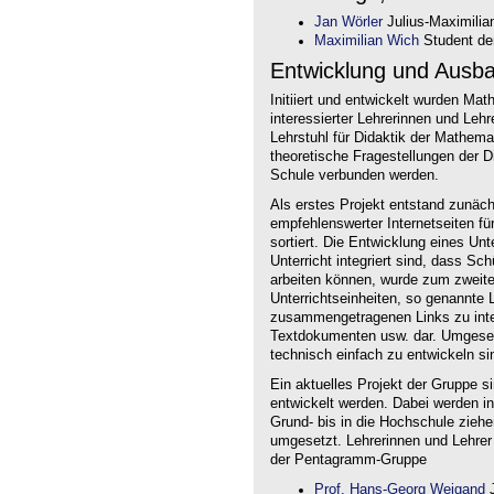
Jan Wörler
Julius-Maximilia
Maximilian Wich
Student der
Entwicklung und Ausb
Initiiert und entwickelt wurden Ma
interessierter Lehrerinnen und Le
Lehrstuhl für Didaktik der Mathem
theoretische Fragestellungen der Did
Schule verbunden werden.
Als erstes Projekt entstand zunäc
empfehlenswerter Internetseiten f
sortiert. Die Entwicklung eines Un
Unterricht integriert sind, dass Sc
arbeiten können, wurde zum zweite
Unterrichtseinheiten, so genannte L
zusammengetragenen Links zu intera
Textdokumenten usw. dar. Umgesetz
technisch einfach zu entwickeln si
Ein aktuelles Projekt der Gruppe s
entwickelt werden. Dabei werden i
Grund- bis in die Hochschule ziehe
umgesetzt. Lehrerinnen und Lehrer
der Pentagramm-Gruppe
Prof. Hans-Georg Weigand
J