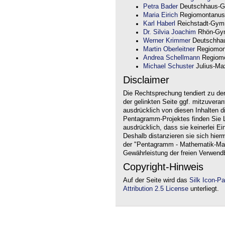
Petra Bader
Deutschhaus-G
Maria Eirich
Regiomontanus
Karl Haberl
Reichstadt-Gym
Dr. Silvia Joachim
Rhön-Gym
Werner Krimmer
Deutschha
Martin Oberleitner
Regiomon
Andrea Schellmann
Regiomo
Michael Schuster
Julius-Max
Disclaimer
Die Rechtsprechung tendiert zu de
der gelinkten Seite ggf. mitzuvera
ausdrücklich von diesen Inhalten d
Pentagramm-Projektes finden Sie Li
ausdrücklich, dass sie keinerlei Ei
Deshalb distanzieren sie sich hierm
der "Pentagramm - Mathematik-Mate
Gewährleistung der freien Verwend
Copyright-Hinweis
Auf der Seite wird das
Silk Icon-P
Attribution 2.5 License
unterliegt.