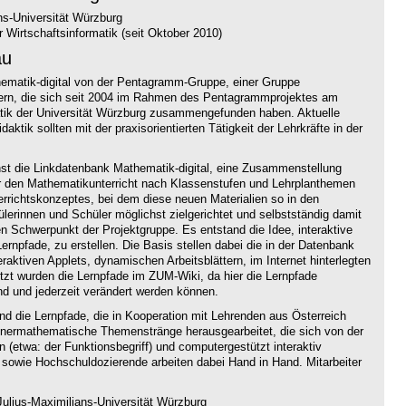
ns-Universität Würzburg
 Wirtschaftsinformatik (seit Oktober 2010)
au
thematik-digital von der Pentagramm-Gruppe, einer Gruppe
hrern, die sich seit 2004 im Rahmen des Pentagrammprojektes am
atik der Universität Würzburg zusammengefunden haben. Aktuelle
aktik sollten mit der praxisorientierten Tätigkeit der Lehrkräfte in der
hst die Linkdatenbank Mathematik-digital, eine Zusammenstellung
ür den Mathematikunterricht nach Klassenstufen und Lehrplanthemen
terrichtskonzeptes, bei dem diese neuen Materialien so in den
hülerinnen und Schüler möglichst zielgerichtet und selbstständig damit
n Schwerpunkt der Projektgruppe. Es entstand die Idee, interaktive
ernpfade, zu erstellen. Die Basis stellen dabei die in der Datenbank
ktiven Applets, dynamischen Arbeitsblättern, im Internet hinterlegten
t wurden die Lernpfade im ZUM-Wiki, da hier die Lernpfade
nd und jederzeit verändert werden können.
ind die Lernpfade, die in Kooperation mit Lehrenden aus Österreich
nnermathematische Themenstränge herausgearbeitet, die sich von der
n (etwa: der Funktionsbegriff) und computergestützt interaktiv
 sowie Hochschuldozierende arbeiten dabei Hand in Hand. Mitarbeiter
ulius-Maximilians-Universität Würzburg