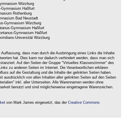
ymnasium Würzburg
-Gymnasium Haßfurt
nasium Rothenburg
nasium Bad Neustadt
us-Gymnasium Würzburg
tanus-Gymnasium Haßfurt
ntanus-Gymnasium Haßfurt
imilians-Universität Würzburg
r Auffassung, dass man durch die Ausbringung eines Links die Inhalte
ntworten hat. Dies kann nur dadurch verhindert werden, dass man sich
istanziert. Auf den Seiten der Gruppe "Virtuelles Klassenzimmer" des
nks zu anderen Seiten im Internet. Die Verantwortlichen erklären
nfluss auf die Gestaltung und die Inhalte der gelinkten Seiten haben.
it ausdrücklich von allen Inhalten aller gelinkten Seiten auf den Seiten
rialien" inkl. aller Unterseiten. Alle Warennamen werden ohne
barkeit benutzt und sind möglicherweise eingetragene Warenzeichen.
aket
von Mark James eingesetzt, das der
Creative Commons