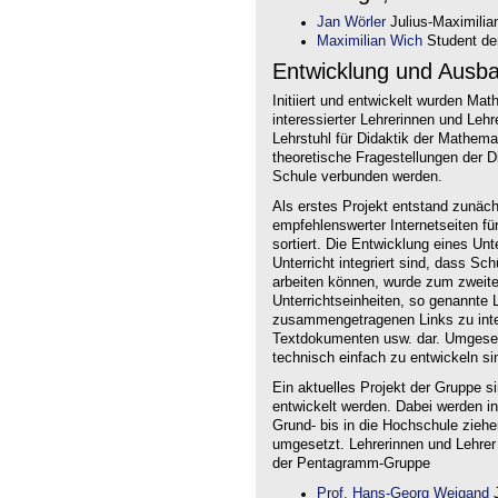
Jan Wörler
Julius-Maximilia
Maximilian Wich
Student der
Entwicklung und Ausb
Initiiert und entwickelt wurden Ma
interessierter Lehrerinnen und Le
Lehrstuhl für Didaktik der Mathem
theoretische Fragestellungen der Did
Schule verbunden werden.
Als erstes Projekt entstand zunäc
empfehlenswerter Internetseiten f
sortiert. Die Entwicklung eines Un
Unterricht integriert sind, dass Sc
arbeiten können, wurde zum zweite
Unterrichtseinheiten, so genannte L
zusammengetragenen Links zu intera
Textdokumenten usw. dar. Umgesetz
technisch einfach zu entwickeln si
Ein aktuelles Projekt der Gruppe s
entwickelt werden. Dabei werden i
Grund- bis in die Hochschule ziehe
umgesetzt. Lehrerinnen und Lehrer
der Pentagramm-Gruppe
Prof. Hans-Georg Weigand
J