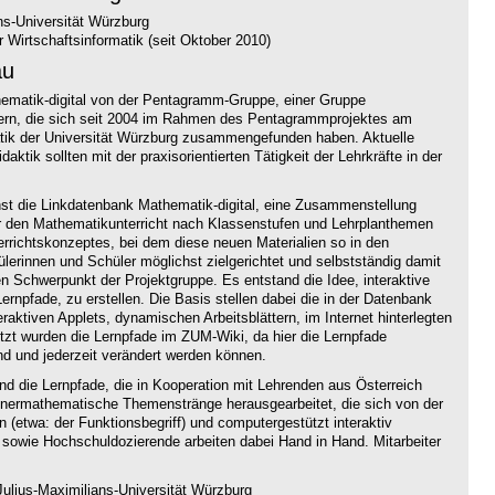
ns-Universität Würzburg
 Wirtschaftsinformatik (seit Oktober 2010)
au
thematik-digital von der Pentagramm-Gruppe, einer Gruppe
hrern, die sich seit 2004 im Rahmen des Pentagrammprojektes am
atik der Universität Würzburg zusammengefunden haben. Aktuelle
aktik sollten mit der praxisorientierten Tätigkeit der Lehrkräfte in der
hst die Linkdatenbank Mathematik-digital, eine Zusammenstellung
ür den Mathematikunterricht nach Klassenstufen und Lehrplanthemen
terrichtskonzeptes, bei dem diese neuen Materialien so in den
hülerinnen und Schüler möglichst zielgerichtet und selbstständig damit
n Schwerpunkt der Projektgruppe. Es entstand die Idee, interaktive
ernpfade, zu erstellen. Die Basis stellen dabei die in der Datenbank
ktiven Applets, dynamischen Arbeitsblättern, im Internet hinterlegten
t wurden die Lernpfade im ZUM-Wiki, da hier die Lernpfade
nd und jederzeit verändert werden können.
ind die Lernpfade, die in Kooperation mit Lehrenden aus Österreich
nnermathematische Themenstränge herausgearbeitet, die sich von der
n (etwa: der Funktionsbegriff) und computergestützt interaktiv
 sowie Hochschuldozierende arbeiten dabei Hand in Hand. Mitarbeiter
ulius-Maximilians-Universität Würzburg