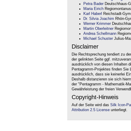
Petra Bader
Deutschhaus-G
Maria Eirich
Regiomontanus
Karl Haberl
Reichstadt-Gym
Dr. Silvia Joachim
Rhön-Gym
Werner Krimmer
Deutschha
Martin Oberleitner
Regiomon
Andrea Schellmann
Regiomo
Michael Schuster
Julius-Max
Disclaimer
Die Rechtsprechung tendiert zu de
der gelinkten Seite ggf. mitzuvera
ausdrücklich von diesen Inhalten d
Pentagramm-Projektes finden Sie Li
ausdrücklich, dass sie keinerlei Ei
Deshalb distanzieren sie sich hierm
der "Pentagramm - Mathematik-Mate
Gewährleistung der freien Verwend
Copyright-Hinweis
Auf der Seite wird das
Silk Icon-P
Attribution 2.5 License
unterliegt.