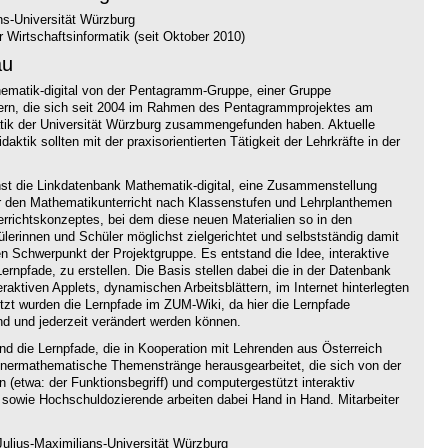
ns-Universität Würzburg
 Wirtschaftsinformatik (seit Oktober 2010)
au
thematik-digital von der Pentagramm-Gruppe, einer Gruppe
hrern, die sich seit 2004 im Rahmen des Pentagrammprojektes am
atik der Universität Würzburg zusammengefunden haben. Aktuelle
aktik sollten mit der praxisorientierten Tätigkeit der Lehrkräfte in der
hst die Linkdatenbank Mathematik-digital, eine Zusammenstellung
ür den Mathematikunterricht nach Klassenstufen und Lehrplanthemen
terrichtskonzeptes, bei dem diese neuen Materialien so in den
hülerinnen und Schüler möglichst zielgerichtet und selbstständig damit
n Schwerpunkt der Projektgruppe. Es entstand die Idee, interaktive
ernpfade, zu erstellen. Die Basis stellen dabei die in der Datenbank
ktiven Applets, dynamischen Arbeitsblättern, im Internet hinterlegten
t wurden die Lernpfade im ZUM-Wiki, da hier die Lernpfade
nd und jederzeit verändert werden können.
ind die Lernpfade, die in Kooperation mit Lehrenden aus Österreich
nnermathematische Themenstränge herausgearbeitet, die sich von der
n (etwa: der Funktionsbegriff) und computergestützt interaktiv
 sowie Hochschuldozierende arbeiten dabei Hand in Hand. Mitarbeiter
ulius-Maximilians-Universität Würzburg