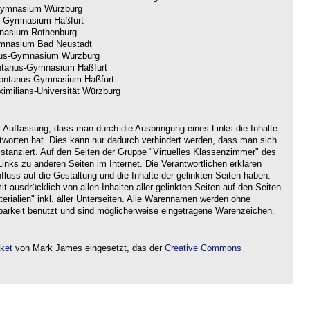
ymnasium Würzburg
-Gymnasium Haßfurt
nasium Rothenburg
nasium Bad Neustadt
us-Gymnasium Würzburg
tanus-Gymnasium Haßfurt
ntanus-Gymnasium Haßfurt
imilians-Universität Würzburg
r Auffassung, dass man durch die Ausbringung eines Links die Inhalte
ntworten hat. Dies kann nur dadurch verhindert werden, dass man sich
istanziert. Auf den Seiten der Gruppe "Virtuelles Klassenzimmer" des
nks zu anderen Seiten im Internet. Die Verantwortlichen erklären
nfluss auf die Gestaltung und die Inhalte der gelinkten Seiten haben.
it ausdrücklich von allen Inhalten aller gelinkten Seiten auf den Seiten
rialien" inkl. aller Unterseiten. Alle Warennamen werden ohne
barkeit benutzt und sind möglicherweise eingetragene Warenzeichen.
aket
von Mark James eingesetzt, das der
Creative Commons