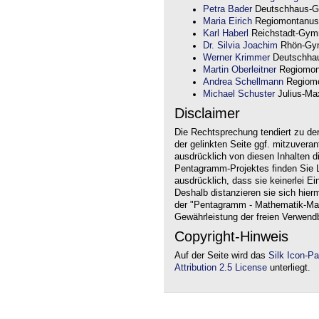
Petra Bader
Deutschhaus-G
Maria Eirich
Regiomontanus
Karl Haberl
Reichstadt-Gym
Dr. Silvia Joachim
Rhön-Gym
Werner Krimmer
Deutschha
Martin Oberleitner
Regiomon
Andrea Schellmann
Regiomo
Michael Schuster
Julius-Max
Disclaimer
Die Rechtsprechung tendiert zu de
der gelinkten Seite ggf. mitzuvera
ausdrücklich von diesen Inhalten d
Pentagramm-Projektes finden Sie Li
ausdrücklich, dass sie keinerlei Ei
Deshalb distanzieren sie sich hierm
der "Pentagramm - Mathematik-Mate
Gewährleistung der freien Verwend
Copyright-Hinweis
Auf der Seite wird das
Silk Icon-P
Attribution 2.5 License
unterliegt.