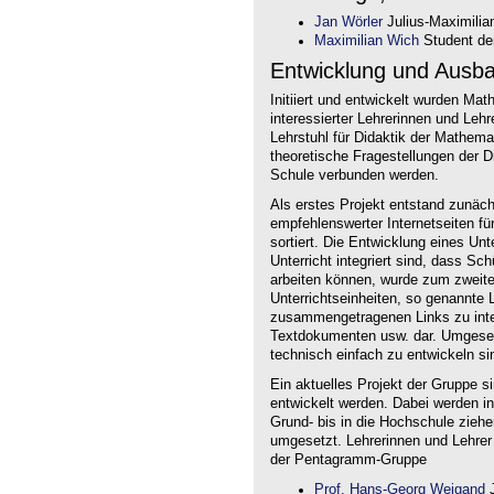
Jan Wörler
Julius-Maximilia
Maximilian Wich
Student der
Entwicklung und Ausb
Initiiert und entwickelt wurden Ma
interessierter Lehrerinnen und Le
Lehrstuhl für Didaktik der Mathem
theoretische Fragestellungen der Did
Schule verbunden werden.
Als erstes Projekt entstand zunäc
empfehlenswerter Internetseiten f
sortiert. Die Entwicklung eines Un
Unterricht integriert sind, dass Sc
arbeiten können, wurde zum zweite
Unterrichtseinheiten, so genannte L
zusammengetragenen Links zu intera
Textdokumenten usw. dar. Umgesetz
technisch einfach zu entwickeln si
Ein aktuelles Projekt der Gruppe s
entwickelt werden. Dabei werden i
Grund- bis in die Hochschule ziehe
umgesetzt. Lehrerinnen und Lehrer
der Pentagramm-Gruppe
Prof. Hans-Georg Weigand
J