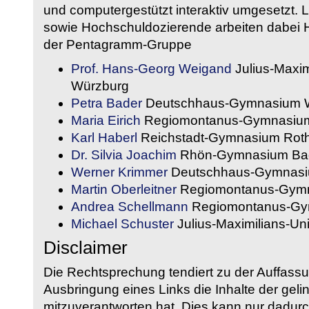
und computergestützt interaktiv umgesetzt. 
sowie Hochschuldozierende arbeiten dabei H
der Pentagramm-Gruppe
Prof. Hans-Georg Weigand
Julius-Maxim
Würzburg
Petra Bader
Deutschhaus-Gymnasium 
Maria Eirich
Regiomontanus-Gymnasium
Karl Haberl
Reichstadt-Gymnasium Rot
Dr. Silvia Joachim
Rhön-Gymnasium Bad
Werner Krimmer
Deutschhaus-Gymnasi
Martin Oberleitner
Regiomontanus-Gymn
Andrea Schellmann
Regiomontanus-Gy
Michael Schuster
Julius-Maximilians-Un
Disclaimer
Die Rechtsprechung tendiert zu der Auffass
Ausbringung eines Links die Inhalte der gelin
mitzuverantworten hat. Dies kann nur dadurc