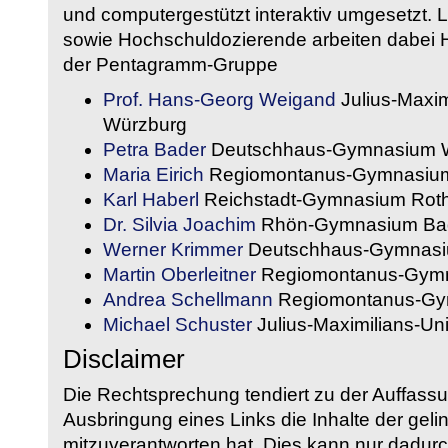
und computergestützt interaktiv umgesetzt. 
sowie Hochschuldozierende arbeiten dabei H
der Pentagramm-Gruppe
Prof. Hans-Georg Weigand
Julius-Maxim
Würzburg
Petra Bader
Deutschhaus-Gymnasium 
Maria Eirich
Regiomontanus-Gymnasium
Karl Haberl
Reichstadt-Gymnasium Rot
Dr. Silvia Joachim
Rhön-Gymnasium Bad
Werner Krimmer
Deutschhaus-Gymnasi
Martin Oberleitner
Regiomontanus-Gymn
Andrea Schellmann
Regiomontanus-Gy
Michael Schuster
Julius-Maximilians-Un
Disclaimer
Die Rechtsprechung tendiert zu der Auffass
Ausbringung eines Links die Inhalte der gelin
mitzuverantworten hat. Dies kann nur dadurc