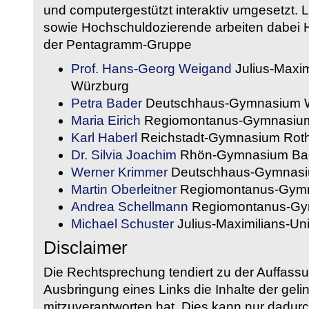
und computergestützt interaktiv umgesetzt. 
sowie Hochschuldozierende arbeiten dabei H
der Pentagramm-Gruppe
Prof. Hans-Georg Weigand
Julius-Maxim
Würzburg
Petra Bader
Deutschhaus-Gymnasium 
Maria Eirich
Regiomontanus-Gymnasium
Karl Haberl
Reichstadt-Gymnasium Rot
Dr. Silvia Joachim
Rhön-Gymnasium Bad
Werner Krimmer
Deutschhaus-Gymnasi
Martin Oberleitner
Regiomontanus-Gymn
Andrea Schellmann
Regiomontanus-Gy
Michael Schuster
Julius-Maximilians-Un
Disclaimer
Die Rechtsprechung tendiert zu der Auffass
Ausbringung eines Links die Inhalte der gelin
mitzuverantworten hat. Dies kann nur dadurc