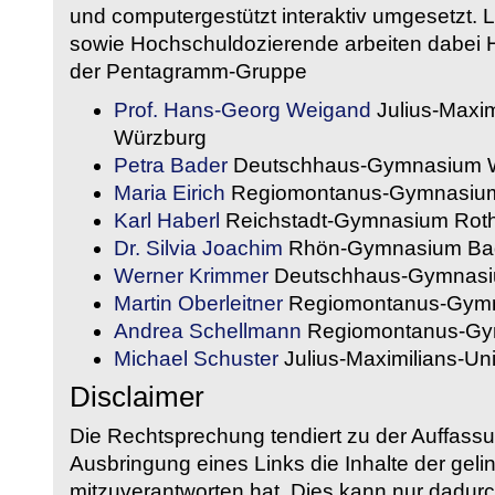
und computergestützt interaktiv umgesetzt. 
sowie Hochschuldozierende arbeiten dabei H
der Pentagramm-Gruppe
Prof. Hans-Georg Weigand
Julius-Maxim
Würzburg
Petra Bader
Deutschhaus-Gymnasium 
Maria Eirich
Regiomontanus-Gymnasium
Karl Haberl
Reichstadt-Gymnasium Rot
Dr. Silvia Joachim
Rhön-Gymnasium Bad
Werner Krimmer
Deutschhaus-Gymnasi
Martin Oberleitner
Regiomontanus-Gymn
Andrea Schellmann
Regiomontanus-Gy
Michael Schuster
Julius-Maximilians-Un
Disclaimer
Die Rechtsprechung tendiert zu der Auffass
Ausbringung eines Links die Inhalte der gelin
mitzuverantworten hat. Dies kann nur dadurc