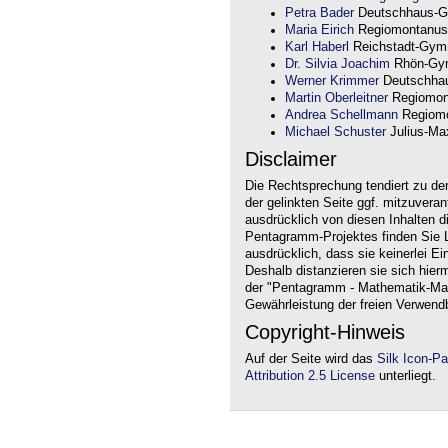
Petra Bader
Deutschhaus-G
Maria Eirich
Regiomontanus
Karl Haberl
Reichstadt-Gym
Dr. Silvia Joachim
Rhön-Gym
Werner Krimmer
Deutschha
Martin Oberleitner
Regiomon
Andrea Schellmann
Regiomo
Michael Schuster
Julius-Max
Disclaimer
Die Rechtsprechung tendiert zu de
der gelinkten Seite ggf. mitzuvera
ausdrücklich von diesen Inhalten d
Pentagramm-Projektes finden Sie Li
ausdrücklich, dass sie keinerlei Ei
Deshalb distanzieren sie sich hierm
der "Pentagramm - Mathematik-Mate
Gewährleistung der freien Verwend
Copyright-Hinweis
Auf der Seite wird das
Silk Icon-P
Attribution 2.5 License
unterliegt.