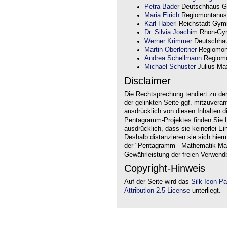
Petra Bader
Deutschhaus-G
Maria Eirich
Regiomontanus
Karl Haberl
Reichstadt-Gym
Dr. Silvia Joachim
Rhön-Gym
Werner Krimmer
Deutschha
Martin Oberleitner
Regiomon
Andrea Schellmann
Regiomo
Michael Schuster
Julius-Max
Disclaimer
Die Rechtsprechung tendiert zu de
der gelinkten Seite ggf. mitzuvera
ausdrücklich von diesen Inhalten d
Pentagramm-Projektes finden Sie Li
ausdrücklich, dass sie keinerlei Ei
Deshalb distanzieren sie sich hierm
der "Pentagramm - Mathematik-Mate
Gewährleistung der freien Verwend
Copyright-Hinweis
Auf der Seite wird das
Silk Icon-P
Attribution 2.5 License
unterliegt.