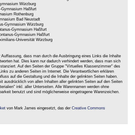
ymnasium Würzburg
-Gymnasium Haßfurt
nasium Rothenburg
nasium Bad Neustadt
us-Gymnasium Würzburg
tanus-Gymnasium Haßfurt
ntanus-Gymnasium Haßfurt
imilians-Universität Würzburg
r Auffassung, dass man durch die Ausbringung eines Links die Inhalte
ntworten hat. Dies kann nur dadurch verhindert werden, dass man sich
istanziert. Auf den Seiten der Gruppe "Virtuelles Klassenzimmer" des
nks zu anderen Seiten im Internet. Die Verantwortlichen erklären
nfluss auf die Gestaltung und die Inhalte der gelinkten Seiten haben.
it ausdrücklich von allen Inhalten aller gelinkten Seiten auf den Seiten
rialien" inkl. aller Unterseiten. Alle Warennamen werden ohne
barkeit benutzt und sind möglicherweise eingetragene Warenzeichen.
aket
von Mark James eingesetzt, das der
Creative Commons