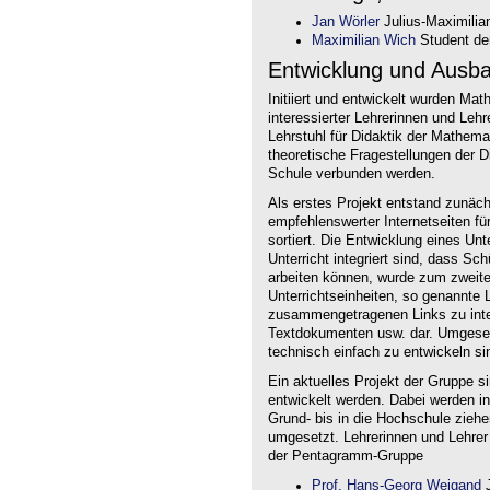
Jan Wörler
Julius-Maximilia
Maximilian Wich
Student der
Entwicklung und Ausb
Initiiert und entwickelt wurden Ma
interessierter Lehrerinnen und Le
Lehrstuhl für Didaktik der Mathem
theoretische Fragestellungen der Did
Schule verbunden werden.
Als erstes Projekt entstand zunäc
empfehlenswerter Internetseiten f
sortiert. Die Entwicklung eines Un
Unterricht integriert sind, dass Sc
arbeiten können, wurde zum zweite
Unterrichtseinheiten, so genannte L
zusammengetragenen Links zu intera
Textdokumenten usw. dar. Umgesetz
technisch einfach zu entwickeln si
Ein aktuelles Projekt der Gruppe s
entwickelt werden. Dabei werden i
Grund- bis in die Hochschule ziehe
umgesetzt. Lehrerinnen und Lehrer
der Pentagramm-Gruppe
Prof. Hans-Georg Weigand
J