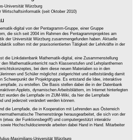
ns-Universität Würzburg
 Wirtschaftsinformatik (seit Oktober 2010)
au
thematik-digital von der Pentagramm-Gruppe, einer Gruppe
hrern, die sich seit 2004 im Rahmen des Pentagrammprojektes am
atik der Universität Würzburg zusammengefunden haben. Aktuelle
aktik sollten mit der praxisorientierten Tätigkeit der Lehrkräfte in der
hst die Linkdatenbank Mathematik-digital, eine Zusammenstellung
ür den Mathematikunterricht nach Klassenstufen und Lehrplanthemen
terrichtskonzeptes, bei dem diese neuen Materialien so in den
hülerinnen und Schüler möglichst zielgerichtet und selbstständig damit
n Schwerpunkt der Projektgruppe. Es entstand die Idee, interaktive
ernpfade, zu erstellen. Die Basis stellen dabei die in der Datenbank
ktiven Applets, dynamischen Arbeitsblättern, im Internet hinterlegten
t wurden die Lernpfade im ZUM-Wiki, da hier die Lernpfade
nd und jederzeit verändert werden können.
ind die Lernpfade, die in Kooperation mit Lehrenden aus Österreich
nnermathematische Themenstränge herausgearbeitet, die sich von der
n (etwa: der Funktionsbegriff) und computergestützt interaktiv
 sowie Hochschuldozierende arbeiten dabei Hand in Hand. Mitarbeiter
ulius-Maximilians-Universität Würzburg