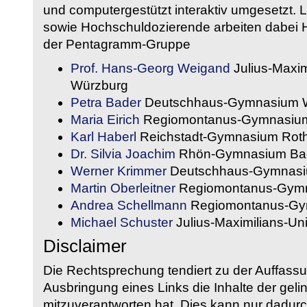
und computergestützt interaktiv umgesetzt. 
sowie Hochschuldozierende arbeiten dabei H
der Pentagramm-Gruppe
Prof. Hans-Georg Weigand
Julius-Maxim
Würzburg
Petra Bader
Deutschhaus-Gymnasium 
Maria Eirich
Regiomontanus-Gymnasium
Karl Haberl
Reichstadt-Gymnasium Rot
Dr. Silvia Joachim
Rhön-Gymnasium Bad
Werner Krimmer
Deutschhaus-Gymnasi
Martin Oberleitner
Regiomontanus-Gymn
Andrea Schellmann
Regiomontanus-Gy
Michael Schuster
Julius-Maximilians-Un
Disclaimer
Die Rechtsprechung tendiert zu der Auffass
Ausbringung eines Links die Inhalte der gelin
mitzuverantworten hat. Dies kann nur dadurc