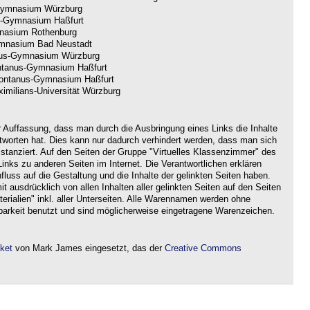
ymnasium Würzburg
-Gymnasium Haßfurt
nasium Rothenburg
nasium Bad Neustadt
us-Gymnasium Würzburg
tanus-Gymnasium Haßfurt
ntanus-Gymnasium Haßfurt
imilians-Universität Würzburg
r Auffassung, dass man durch die Ausbringung eines Links die Inhalte
ntworten hat. Dies kann nur dadurch verhindert werden, dass man sich
istanziert. Auf den Seiten der Gruppe "Virtuelles Klassenzimmer" des
nks zu anderen Seiten im Internet. Die Verantwortlichen erklären
nfluss auf die Gestaltung und die Inhalte der gelinkten Seiten haben.
it ausdrücklich von allen Inhalten aller gelinkten Seiten auf den Seiten
rialien" inkl. aller Unterseiten. Alle Warennamen werden ohne
barkeit benutzt und sind möglicherweise eingetragene Warenzeichen.
aket
von Mark James eingesetzt, das der
Creative Commons