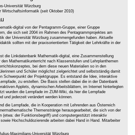
ns-Universität Würzburg
 Wirtschaftsinformatik (seit Oktober 2010)
au
thematik-digital von der Pentagramm-Gruppe, einer Gruppe
hrern, die sich seit 2004 im Rahmen des Pentagrammprojektes am
atik der Universität Würzburg zusammengefunden haben. Aktuelle
aktik sollten mit der praxisorientierten Tätigkeit der Lehrkräfte in der
hst die Linkdatenbank Mathematik-digital, eine Zusammenstellung
ür den Mathematikunterricht nach Klassenstufen und Lehrplanthemen
terrichtskonzeptes, bei dem diese neuen Materialien so in den
hülerinnen und Schüler möglichst zielgerichtet und selbstständig damit
n Schwerpunkt der Projektgruppe. Es entstand die Idee, interaktive
ernpfade, zu erstellen. Die Basis stellen dabei die in der Datenbank
ktiven Applets, dynamischen Arbeitsblättern, im Internet hinterlegten
t wurden die Lernpfade im ZUM-Wiki, da hier die Lernpfade
nd und jederzeit verändert werden können.
ind die Lernpfade, die in Kooperation mit Lehrenden aus Österreich
nnermathematische Themenstränge herausgearbeitet, die sich von der
n (etwa: der Funktionsbegriff) und computergestützt interaktiv
 sowie Hochschuldozierende arbeiten dabei Hand in Hand. Mitarbeiter
ulius-Maximilians-Universität Würzburg