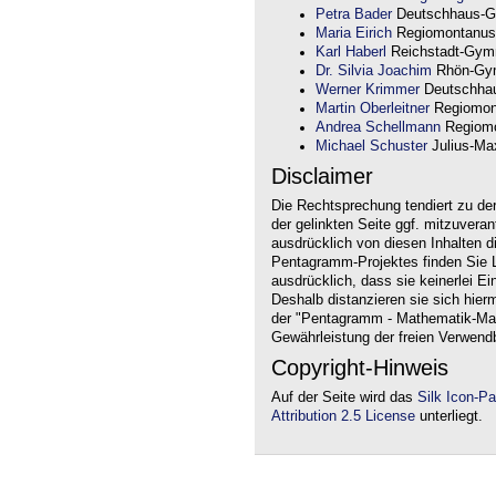
Petra Bader
Deutschhaus-G
Maria Eirich
Regiomontanus
Karl Haberl
Reichstadt-Gym
Dr. Silvia Joachim
Rhön-Gym
Werner Krimmer
Deutschha
Martin Oberleitner
Regiomon
Andrea Schellmann
Regiomo
Michael Schuster
Julius-Max
Disclaimer
Die Rechtsprechung tendiert zu de
der gelinkten Seite ggf. mitzuvera
ausdrücklich von diesen Inhalten d
Pentagramm-Projektes finden Sie Li
ausdrücklich, dass sie keinerlei Ei
Deshalb distanzieren sie sich hierm
der "Pentagramm - Mathematik-Mate
Gewährleistung der freien Verwend
Copyright-Hinweis
Auf der Seite wird das
Silk Icon-P
Attribution 2.5 License
unterliegt.