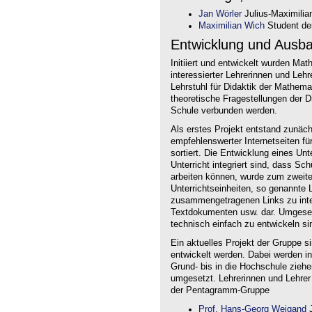
Jan Wörler
Julius-Maximilia
Maximilian Wich
Student der
Entwicklung und Ausb
Initiiert und entwickelt wurden Ma
interessierter Lehrerinnen und Le
Lehrstuhl für Didaktik der Mathem
theoretische Fragestellungen der Did
Schule verbunden werden.
Als erstes Projekt entstand zunäc
empfehlenswerter Internetseiten f
sortiert. Die Entwicklung eines Un
Unterricht integriert sind, dass Sc
arbeiten können, wurde zum zweite
Unterrichtseinheiten, so genannte L
zusammengetragenen Links zu intera
Textdokumenten usw. dar. Umgesetz
technisch einfach zu entwickeln si
Ein aktuelles Projekt der Gruppe s
entwickelt werden. Dabei werden i
Grund- bis in die Hochschule ziehe
umgesetzt. Lehrerinnen und Lehrer
der Pentagramm-Gruppe
Prof. Hans-Georg Weigand
J