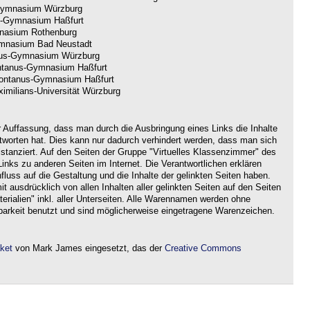
ymnasium Würzburg
-Gymnasium Haßfurt
nasium Rothenburg
nasium Bad Neustadt
us-Gymnasium Würzburg
tanus-Gymnasium Haßfurt
ntanus-Gymnasium Haßfurt
imilians-Universität Würzburg
r Auffassung, dass man durch die Ausbringung eines Links die Inhalte
ntworten hat. Dies kann nur dadurch verhindert werden, dass man sich
istanziert. Auf den Seiten der Gruppe "Virtuelles Klassenzimmer" des
nks zu anderen Seiten im Internet. Die Verantwortlichen erklären
nfluss auf die Gestaltung und die Inhalte der gelinkten Seiten haben.
it ausdrücklich von allen Inhalten aller gelinkten Seiten auf den Seiten
rialien" inkl. aller Unterseiten. Alle Warennamen werden ohne
barkeit benutzt und sind möglicherweise eingetragene Warenzeichen.
aket
von Mark James eingesetzt, das der
Creative Commons