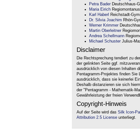
Petra Bader
Deutschhaus-G
Maria Eirich
Regiomontanus
Karl Haberl
Reichstadt-Gym
Dr. Silvia Joachim
Rhön-Gym
Werner Krimmer
Deutschha
Martin Oberleitner
Regiomon
Andrea Schellmann
Regiomo
Michael Schuster
Julius-Max
Disclaimer
Die Rechtsprechung tendiert zu de
der gelinkten Seite ggf. mitzuvera
ausdrücklich von diesen Inhalten d
Pentagramm-Projektes finden Sie Li
ausdrücklich, dass sie keinerlei Ei
Deshalb distanzieren sie sich hierm
der "Pentagramm - Mathematik-Mate
Gewährleistung der freien Verwend
Copyright-Hinweis
Auf der Seite wird das
Silk Icon-P
Attribution 2.5 License
unterliegt.