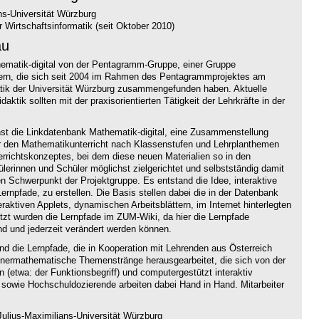
ns-Universität Würzburg
 Wirtschaftsinformatik (seit Oktober 2010)
au
thematik-digital von der Pentagramm-Gruppe, einer Gruppe
hrern, die sich seit 2004 im Rahmen des Pentagrammprojektes am
atik der Universität Würzburg zusammengefunden haben. Aktuelle
aktik sollten mit der praxisorientierten Tätigkeit der Lehrkräfte in der
hst die Linkdatenbank Mathematik-digital, eine Zusammenstellung
ür den Mathematikunterricht nach Klassenstufen und Lehrplanthemen
terrichtskonzeptes, bei dem diese neuen Materialien so in den
hülerinnen und Schüler möglichst zielgerichtet und selbstständig damit
n Schwerpunkt der Projektgruppe. Es entstand die Idee, interaktive
ernpfade, zu erstellen. Die Basis stellen dabei die in der Datenbank
ktiven Applets, dynamischen Arbeitsblättern, im Internet hinterlegten
t wurden die Lernpfade im ZUM-Wiki, da hier die Lernpfade
nd und jederzeit verändert werden können.
ind die Lernpfade, die in Kooperation mit Lehrenden aus Österreich
nnermathematische Themenstränge herausgearbeitet, die sich von der
n (etwa: der Funktionsbegriff) und computergestützt interaktiv
 sowie Hochschuldozierende arbeiten dabei Hand in Hand. Mitarbeiter
ulius-Maximilians-Universität Würzburg