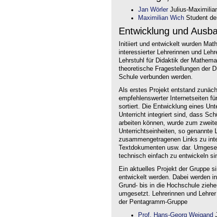
Jan Wörler
Julius-Maximilia
Maximilian Wich
Student der
Entwicklung und Ausb
Initiiert und entwickelt wurden Ma
interessierter Lehrerinnen und Le
Lehrstuhl für Didaktik der Mathem
theoretische Fragestellungen der Did
Schule verbunden werden.
Als erstes Projekt entstand zunäc
empfehlenswerter Internetseiten f
sortiert. Die Entwicklung eines Un
Unterricht integriert sind, dass Sc
arbeiten können, wurde zum zweite
Unterrichtseinheiten, so genannte L
zusammengetragenen Links zu intera
Textdokumenten usw. dar. Umgesetz
technisch einfach zu entwickeln si
Ein aktuelles Projekt der Gruppe s
entwickelt werden. Dabei werden i
Grund- bis in die Hochschule ziehe
umgesetzt. Lehrerinnen und Lehrer
der Pentagramm-Gruppe
Prof. Hans-Georg Weigand
J