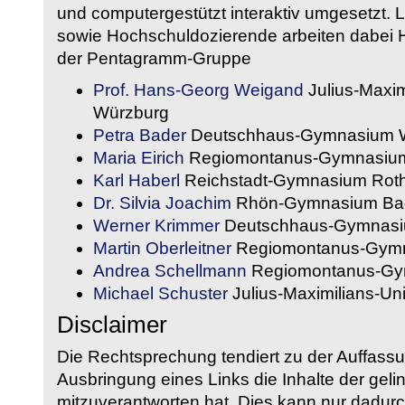
und computergestützt interaktiv umgesetzt. 
sowie Hochschuldozierende arbeiten dabei H
der Pentagramm-Gruppe
Prof. Hans-Georg Weigand
Julius-Maxim
Würzburg
Petra Bader
Deutschhaus-Gymnasium 
Maria Eirich
Regiomontanus-Gymnasium
Karl Haberl
Reichstadt-Gymnasium Rot
Dr. Silvia Joachim
Rhön-Gymnasium Bad
Werner Krimmer
Deutschhaus-Gymnasi
Martin Oberleitner
Regiomontanus-Gymn
Andrea Schellmann
Regiomontanus-Gy
Michael Schuster
Julius-Maximilians-Un
Disclaimer
Die Rechtsprechung tendiert zu der Auffass
Ausbringung eines Links die Inhalte der gelin
mitzuverantworten hat. Dies kann nur dadurc