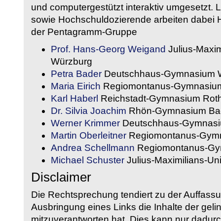
und computergestützt interaktiv umgesetzt. 
sowie Hochschuldozierende arbeiten dabei H
der Pentagramm-Gruppe
Prof. Hans-Georg Weigand
Julius-Maxim
Würzburg
Petra Bader
Deutschhaus-Gymnasium 
Maria Eirich
Regiomontanus-Gymnasium
Karl Haberl
Reichstadt-Gymnasium Rot
Dr. Silvia Joachim
Rhön-Gymnasium Bad
Werner Krimmer
Deutschhaus-Gymnasi
Martin Oberleitner
Regiomontanus-Gymn
Andrea Schellmann
Regiomontanus-Gy
Michael Schuster
Julius-Maximilians-Un
Disclaimer
Die Rechtsprechung tendiert zu der Auffass
Ausbringung eines Links die Inhalte der gelin
mitzuverantworten hat. Dies kann nur dadurc