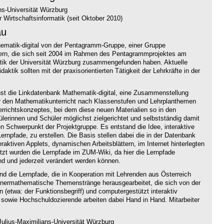
ns-Universität Würzburg
 Wirtschaftsinformatik (seit Oktober 2010)
au
thematik-digital von der Pentagramm-Gruppe, einer Gruppe
hrern, die sich seit 2004 im Rahmen des Pentagrammprojektes am
atik der Universität Würzburg zusammengefunden haben. Aktuelle
aktik sollten mit der praxisorientierten Tätigkeit der Lehrkräfte in der
hst die Linkdatenbank Mathematik-digital, eine Zusammenstellung
ür den Mathematikunterricht nach Klassenstufen und Lehrplanthemen
terrichtskonzeptes, bei dem diese neuen Materialien so in den
hülerinnen und Schüler möglichst zielgerichtet und selbstständig damit
n Schwerpunkt der Projektgruppe. Es entstand die Idee, interaktive
ernpfade, zu erstellen. Die Basis stellen dabei die in der Datenbank
ktiven Applets, dynamischen Arbeitsblättern, im Internet hinterlegten
t wurden die Lernpfade im ZUM-Wiki, da hier die Lernpfade
nd und jederzeit verändert werden können.
ind die Lernpfade, die in Kooperation mit Lehrenden aus Österreich
nnermathematische Themenstränge herausgearbeitet, die sich von der
n (etwa: der Funktionsbegriff) und computergestützt interaktiv
 sowie Hochschuldozierende arbeiten dabei Hand in Hand. Mitarbeiter
ulius-Maximilians-Universität Würzburg