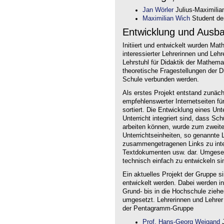
Jan Wörler
Julius-Maximilia
Maximilian Wich
Student der
Entwicklung und Ausb
Initiiert und entwickelt wurden Ma
interessierter Lehrerinnen und Le
Lehrstuhl für Didaktik der Mathem
theoretische Fragestellungen der Did
Schule verbunden werden.
Als erstes Projekt entstand zunäc
empfehlenswerter Internetseiten f
sortiert. Die Entwicklung eines Un
Unterricht integriert sind, dass Sc
arbeiten können, wurde zum zweite
Unterrichtseinheiten, so genannte L
zusammengetragenen Links zu intera
Textdokumenten usw. dar. Umgesetz
technisch einfach zu entwickeln si
Ein aktuelles Projekt der Gruppe s
entwickelt werden. Dabei werden i
Grund- bis in die Hochschule ziehe
umgesetzt. Lehrerinnen und Lehrer
der Pentagramm-Gruppe
Prof. Hans-Georg Weigand
J