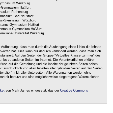
ymnasium Würzburg
-Gymnasium Haßfurt
nasium Rothenburg
nasium Bad Neustadt
us-Gymnasium Würzburg
tanus-Gymnasium Haßfurt
ntanus-Gymnasium Haßfurt
imilians-Universität Würzburg
r Auffassung, dass man durch die Ausbringung eines Links die Inhalte
ntworten hat. Dies kann nur dadurch verhindert werden, dass man sich
istanziert. Auf den Seiten der Gruppe "Virtuelles Klassenzimmer" des
nks zu anderen Seiten im Internet. Die Verantwortlichen erklären
nfluss auf die Gestaltung und die Inhalte der gelinkten Seiten haben.
it ausdrücklich von allen Inhalten aller gelinkten Seiten auf den Seiten
rialien" inkl. aller Unterseiten. Alle Warennamen werden ohne
barkeit benutzt und sind möglicherweise eingetragene Warenzeichen.
aket
von Mark James eingesetzt, das der
Creative Commons