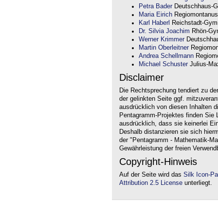
Petra Bader
Deutschhaus-G
Maria Eirich
Regiomontanus
Karl Haberl
Reichstadt-Gym
Dr. Silvia Joachim
Rhön-Gym
Werner Krimmer
Deutschha
Martin Oberleitner
Regiomon
Andrea Schellmann
Regiomo
Michael Schuster
Julius-Max
Disclaimer
Die Rechtsprechung tendiert zu de
der gelinkten Seite ggf. mitzuvera
ausdrücklich von diesen Inhalten d
Pentagramm-Projektes finden Sie Li
ausdrücklich, dass sie keinerlei Ei
Deshalb distanzieren sie sich hierm
der "Pentagramm - Mathematik-Mate
Gewährleistung der freien Verwend
Copyright-Hinweis
Auf der Seite wird das
Silk Icon-P
Attribution 2.5 License
unterliegt.