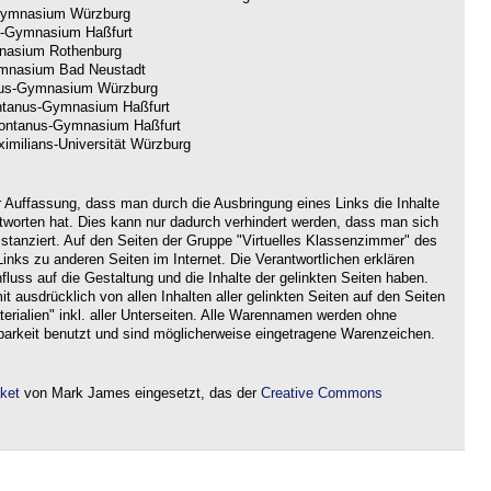
ymnasium Würzburg
-Gymnasium Haßfurt
nasium Rothenburg
nasium Bad Neustadt
us-Gymnasium Würzburg
tanus-Gymnasium Haßfurt
ntanus-Gymnasium Haßfurt
imilians-Universität Würzburg
r Auffassung, dass man durch die Ausbringung eines Links die Inhalte
ntworten hat. Dies kann nur dadurch verhindert werden, dass man sich
istanziert. Auf den Seiten der Gruppe "Virtuelles Klassenzimmer" des
nks zu anderen Seiten im Internet. Die Verantwortlichen erklären
nfluss auf die Gestaltung und die Inhalte der gelinkten Seiten haben.
it ausdrücklich von allen Inhalten aller gelinkten Seiten auf den Seiten
rialien" inkl. aller Unterseiten. Alle Warennamen werden ohne
barkeit benutzt und sind möglicherweise eingetragene Warenzeichen.
aket
von Mark James eingesetzt, das der
Creative Commons