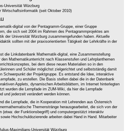
ns-Universität Würzburg
 Wirtschaftsinformatik (seit Oktober 2010)
au
thematik-digital von der Pentagramm-Gruppe, einer Gruppe
hrern, die sich seit 2004 im Rahmen des Pentagrammprojektes am
atik der Universität Würzburg zusammengefunden haben. Aktuelle
aktik sollten mit der praxisorientierten Tätigkeit der Lehrkräfte in der
hst die Linkdatenbank Mathematik-digital, eine Zusammenstellung
ür den Mathematikunterricht nach Klassenstufen und Lehrplanthemen
terrichtskonzeptes, bei dem diese neuen Materialien so in den
hülerinnen und Schüler möglichst zielgerichtet und selbstständig damit
n Schwerpunkt der Projektgruppe. Es entstand die Idee, interaktive
ernpfade, zu erstellen. Die Basis stellen dabei die in der Datenbank
ktiven Applets, dynamischen Arbeitsblättern, im Internet hinterlegten
t wurden die Lernpfade im ZUM-Wiki, da hier die Lernpfade
nd und jederzeit verändert werden können.
ind die Lernpfade, die in Kooperation mit Lehrenden aus Österreich
nnermathematische Themenstränge herausgearbeitet, die sich von der
n (etwa: der Funktionsbegriff) und computergestützt interaktiv
 sowie Hochschuldozierende arbeiten dabei Hand in Hand. Mitarbeiter
ulius-Maximilians-Universität Würzburg