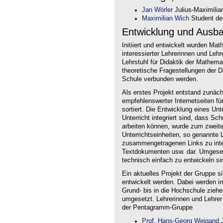
Jan Wörler
Julius-Maximilia
Maximilian Wich
Student der
Entwicklung und Ausb
Initiiert und entwickelt wurden Ma
interessierter Lehrerinnen und Le
Lehrstuhl für Didaktik der Mathem
theoretische Fragestellungen der Did
Schule verbunden werden.
Als erstes Projekt entstand zunäc
empfehlenswerter Internetseiten f
sortiert. Die Entwicklung eines Un
Unterricht integriert sind, dass Sc
arbeiten können, wurde zum zweite
Unterrichtseinheiten, so genannte L
zusammengetragenen Links zu intera
Textdokumenten usw. dar. Umgesetz
technisch einfach zu entwickeln si
Ein aktuelles Projekt der Gruppe s
entwickelt werden. Dabei werden i
Grund- bis in die Hochschule ziehe
umgesetzt. Lehrerinnen und Lehrer
der Pentagramm-Gruppe
Prof. Hans-Georg Weigand
J