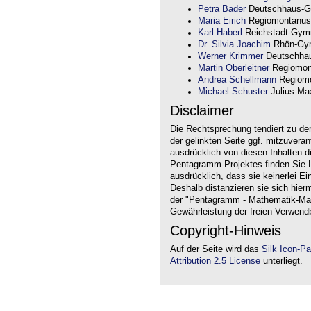
Petra Bader
Deutschhaus-G
Maria Eirich
Regiomontanus
Karl Haberl
Reichstadt-Gym
Dr. Silvia Joachim
Rhön-Gym
Werner Krimmer
Deutschha
Martin Oberleitner
Regiomon
Andrea Schellmann
Regiomo
Michael Schuster
Julius-Max
Disclaimer
Die Rechtsprechung tendiert zu de
der gelinkten Seite ggf. mitzuvera
ausdrücklich von diesen Inhalten d
Pentagramm-Projektes finden Sie Li
ausdrücklich, dass sie keinerlei Ei
Deshalb distanzieren sie sich hierm
der "Pentagramm - Mathematik-Mate
Gewährleistung der freien Verwend
Copyright-Hinweis
Auf der Seite wird das
Silk Icon-P
Attribution 2.5 License
unterliegt.