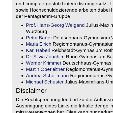
und computergestützt interaktiv umgesetzt. 
sowie Hochschuldozierende arbeiten dabei H
der Pentagramm-Gruppe
Prof. Hans-Georg Weigand
Julius-Maxim
Würzburg
Petra Bader
Deutschhaus-Gymnasium 
Maria Eirich
Regiomontanus-Gymnasium
Karl Haberl
Reichstadt-Gymnasium Rot
Dr. Silvia Joachim
Rhön-Gymnasium Bad
Werner Krimmer
Deutschhaus-Gymnasi
Martin Oberleitner
Regiomontanus-Gymn
Andrea Schellmann
Regiomontanus-Gy
Michael Schuster
Julius-Maximilians-Un
Disclaimer
Die Rechtsprechung tendiert zu der Auffass
Ausbringung eines Links die Inhalte der gelin
mitzuverantworten hat. Dies kann nur dadurc