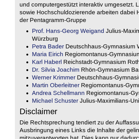
und computergestützt interaktiv umgesetzt. 
sowie Hochschuldozierende arbeiten dabei H
der Pentagramm-Gruppe
Prof. Hans-Georg Weigand
Julius-Maxim
Würzburg
Petra Bader
Deutschhaus-Gymnasium 
Maria Eirich
Regiomontanus-Gymnasium
Karl Haberl
Reichstadt-Gymnasium Rot
Dr. Silvia Joachim
Rhön-Gymnasium Bad
Werner Krimmer
Deutschhaus-Gymnasi
Martin Oberleitner
Regiomontanus-Gymn
Andrea Schellmann
Regiomontanus-Gy
Michael Schuster
Julius-Maximilians-Un
Disclaimer
Die Rechtsprechung tendiert zu der Auffass
Ausbringung eines Links die Inhalte der gelin
mitzuverantworten hat. Dies kann nur dadurc