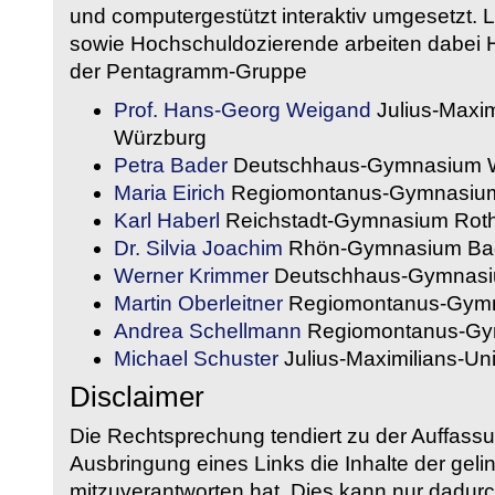
und computergestützt interaktiv umgesetzt. 
sowie Hochschuldozierende arbeiten dabei H
der Pentagramm-Gruppe
Prof. Hans-Georg Weigand
Julius-Maxim
Würzburg
Petra Bader
Deutschhaus-Gymnasium 
Maria Eirich
Regiomontanus-Gymnasium
Karl Haberl
Reichstadt-Gymnasium Rot
Dr. Silvia Joachim
Rhön-Gymnasium Bad
Werner Krimmer
Deutschhaus-Gymnasi
Martin Oberleitner
Regiomontanus-Gymn
Andrea Schellmann
Regiomontanus-Gy
Michael Schuster
Julius-Maximilians-Un
Disclaimer
Die Rechtsprechung tendiert zu der Auffass
Ausbringung eines Links die Inhalte der gelin
mitzuverantworten hat. Dies kann nur dadurc