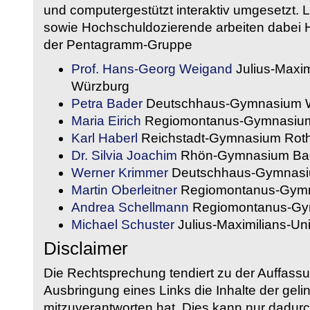
und computergestützt interaktiv umgesetzt. 
sowie Hochschuldozierende arbeiten dabei H
der Pentagramm-Gruppe
Prof. Hans-Georg Weigand
Julius-Maxim
Würzburg
Petra Bader
Deutschhaus-Gymnasium 
Maria Eirich
Regiomontanus-Gymnasium
Karl Haberl
Reichstadt-Gymnasium Rot
Dr. Silvia Joachim
Rhön-Gymnasium Bad
Werner Krimmer
Deutschhaus-Gymnasi
Martin Oberleitner
Regiomontanus-Gymn
Andrea Schellmann
Regiomontanus-Gy
Michael Schuster
Julius-Maximilians-Un
Disclaimer
Die Rechtsprechung tendiert zu der Auffass
Ausbringung eines Links die Inhalte der gelin
mitzuverantworten hat. Dies kann nur dadurc