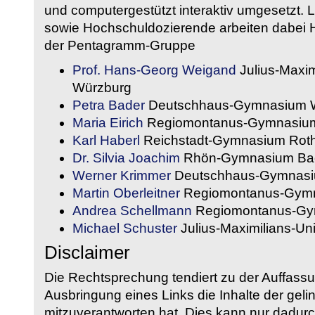
und computergestützt interaktiv umgesetzt. 
sowie Hochschuldozierende arbeiten dabei H
der Pentagramm-Gruppe
Prof. Hans-Georg Weigand
Julius-Maxim
Würzburg
Petra Bader
Deutschhaus-Gymnasium 
Maria Eirich
Regiomontanus-Gymnasium
Karl Haberl
Reichstadt-Gymnasium Rot
Dr. Silvia Joachim
Rhön-Gymnasium Bad
Werner Krimmer
Deutschhaus-Gymnasi
Martin Oberleitner
Regiomontanus-Gymn
Andrea Schellmann
Regiomontanus-Gy
Michael Schuster
Julius-Maximilians-Un
Disclaimer
Die Rechtsprechung tendiert zu der Auffass
Ausbringung eines Links die Inhalte der gelin
mitzuverantworten hat. Dies kann nur dadurc