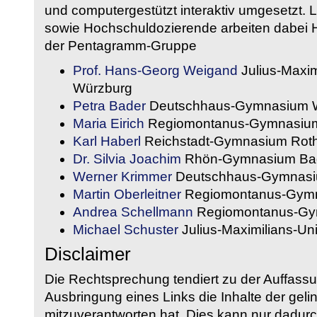
und computergestützt interaktiv umgesetzt. 
sowie Hochschuldozierende arbeiten dabei H
der Pentagramm-Gruppe
Prof. Hans-Georg Weigand
Julius-Maxim
Würzburg
Petra Bader
Deutschhaus-Gymnasium 
Maria Eirich
Regiomontanus-Gymnasium
Karl Haberl
Reichstadt-Gymnasium Rot
Dr. Silvia Joachim
Rhön-Gymnasium Bad
Werner Krimmer
Deutschhaus-Gymnasi
Martin Oberleitner
Regiomontanus-Gymn
Andrea Schellmann
Regiomontanus-Gy
Michael Schuster
Julius-Maximilians-Un
Disclaimer
Die Rechtsprechung tendiert zu der Auffass
Ausbringung eines Links die Inhalte der gelin
mitzuverantworten hat. Dies kann nur dadurc