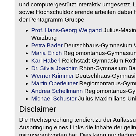
und computergestützt interaktiv umgesetzt. 
sowie Hochschuldozierende arbeiten dabei H
der Pentagramm-Gruppe
Prof. Hans-Georg Weigand
Julius-Maxim
Würzburg
Petra Bader
Deutschhaus-Gymnasium 
Maria Eirich
Regiomontanus-Gymnasium
Karl Haberl
Reichstadt-Gymnasium Rot
Dr. Silvia Joachim
Rhön-Gymnasium Bad
Werner Krimmer
Deutschhaus-Gymnasi
Martin Oberleitner
Regiomontanus-Gymn
Andrea Schellmann
Regiomontanus-Gy
Michael Schuster
Julius-Maximilians-Un
Disclaimer
Die Rechtsprechung tendiert zu der Auffass
Ausbringung eines Links die Inhalte der gelin
mitzuverantworten hat. Dies kann nur dadurc