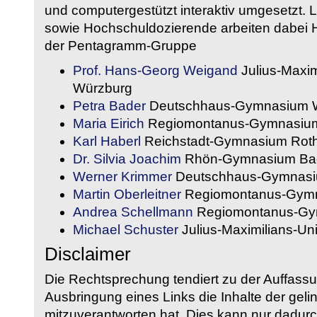
und computergestützt interaktiv umgesetzt. 
sowie Hochschuldozierende arbeiten dabei H
der Pentagramm-Gruppe
Prof. Hans-Georg Weigand
Julius-Maxim
Würzburg
Petra Bader
Deutschhaus-Gymnasium 
Maria Eirich
Regiomontanus-Gymnasium
Karl Haberl
Reichstadt-Gymnasium Rot
Dr. Silvia Joachim
Rhön-Gymnasium Bad
Werner Krimmer
Deutschhaus-Gymnasi
Martin Oberleitner
Regiomontanus-Gymn
Andrea Schellmann
Regiomontanus-Gy
Michael Schuster
Julius-Maximilians-Un
Disclaimer
Die Rechtsprechung tendiert zu der Auffass
Ausbringung eines Links die Inhalte der gelin
mitzuverantworten hat. Dies kann nur dadurc