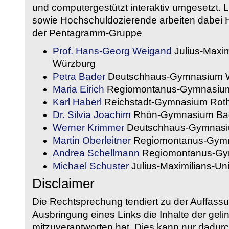
und computergestützt interaktiv umgesetzt. 
sowie Hochschuldozierende arbeiten dabei H
der Pentagramm-Gruppe
Prof. Hans-Georg Weigand
Julius-Maxim
Würzburg
Petra Bader
Deutschhaus-Gymnasium 
Maria Eirich
Regiomontanus-Gymnasium
Karl Haberl
Reichstadt-Gymnasium Rot
Dr. Silvia Joachim
Rhön-Gymnasium Bad
Werner Krimmer
Deutschhaus-Gymnasi
Martin Oberleitner
Regiomontanus-Gymn
Andrea Schellmann
Regiomontanus-Gy
Michael Schuster
Julius-Maximilians-Un
Disclaimer
Die Rechtsprechung tendiert zu der Auffass
Ausbringung eines Links die Inhalte der gelin
mitzuverantworten hat. Dies kann nur dadurc