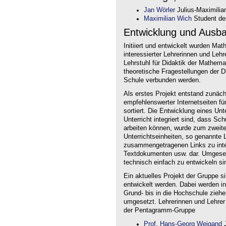
Jan Wörler
Julius-Maximilia
Maximilian Wich
Student der
Entwicklung und Ausb
Initiiert und entwickelt wurden Ma
interessierter Lehrerinnen und Le
Lehrstuhl für Didaktik der Mathem
theoretische Fragestellungen der Did
Schule verbunden werden.
Als erstes Projekt entstand zunäc
empfehlenswerter Internetseiten f
sortiert. Die Entwicklung eines Un
Unterricht integriert sind, dass Sc
arbeiten können, wurde zum zweite
Unterrichtseinheiten, so genannte L
zusammengetragenen Links zu intera
Textdokumenten usw. dar. Umgesetz
technisch einfach zu entwickeln si
Ein aktuelles Projekt der Gruppe s
entwickelt werden. Dabei werden i
Grund- bis in die Hochschule ziehe
umgesetzt. Lehrerinnen und Lehrer
der Pentagramm-Gruppe
Prof. Hans-Georg Weigand
J