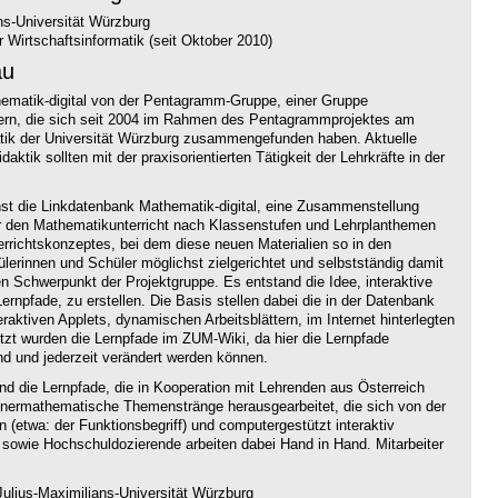
ns-Universität Würzburg
 Wirtschaftsinformatik (seit Oktober 2010)
au
thematik-digital von der Pentagramm-Gruppe, einer Gruppe
hrern, die sich seit 2004 im Rahmen des Pentagrammprojektes am
atik der Universität Würzburg zusammengefunden haben. Aktuelle
aktik sollten mit der praxisorientierten Tätigkeit der Lehrkräfte in der
hst die Linkdatenbank Mathematik-digital, eine Zusammenstellung
ür den Mathematikunterricht nach Klassenstufen und Lehrplanthemen
terrichtskonzeptes, bei dem diese neuen Materialien so in den
hülerinnen und Schüler möglichst zielgerichtet und selbstständig damit
n Schwerpunkt der Projektgruppe. Es entstand die Idee, interaktive
ernpfade, zu erstellen. Die Basis stellen dabei die in der Datenbank
ktiven Applets, dynamischen Arbeitsblättern, im Internet hinterlegten
t wurden die Lernpfade im ZUM-Wiki, da hier die Lernpfade
nd und jederzeit verändert werden können.
ind die Lernpfade, die in Kooperation mit Lehrenden aus Österreich
nnermathematische Themenstränge herausgearbeitet, die sich von der
n (etwa: der Funktionsbegriff) und computergestützt interaktiv
 sowie Hochschuldozierende arbeiten dabei Hand in Hand. Mitarbeiter
ulius-Maximilians-Universität Würzburg