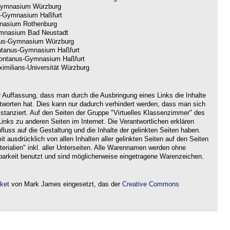
ymnasium Würzburg
-Gymnasium Haßfurt
nasium Rothenburg
nasium Bad Neustadt
us-Gymnasium Würzburg
tanus-Gymnasium Haßfurt
ntanus-Gymnasium Haßfurt
imilians-Universität Würzburg
r Auffassung, dass man durch die Ausbringung eines Links die Inhalte
ntworten hat. Dies kann nur dadurch verhindert werden, dass man sich
istanziert. Auf den Seiten der Gruppe "Virtuelles Klassenzimmer" des
nks zu anderen Seiten im Internet. Die Verantwortlichen erklären
nfluss auf die Gestaltung und die Inhalte der gelinkten Seiten haben.
it ausdrücklich von allen Inhalten aller gelinkten Seiten auf den Seiten
rialien" inkl. aller Unterseiten. Alle Warennamen werden ohne
barkeit benutzt und sind möglicherweise eingetragene Warenzeichen.
aket
von Mark James eingesetzt, das der
Creative Commons