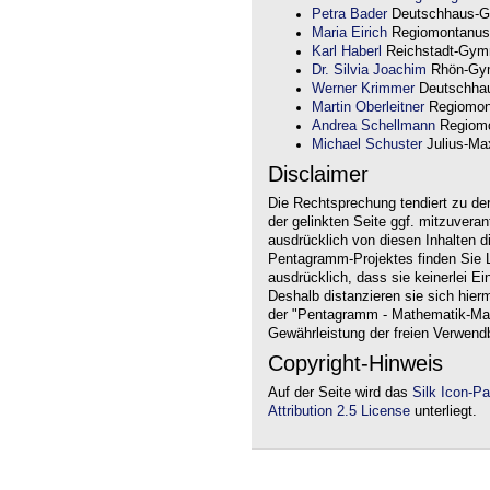
Petra Bader
Deutschhaus-G
Maria Eirich
Regiomontanus
Karl Haberl
Reichstadt-Gym
Dr. Silvia Joachim
Rhön-Gym
Werner Krimmer
Deutschha
Martin Oberleitner
Regiomon
Andrea Schellmann
Regiomo
Michael Schuster
Julius-Max
Disclaimer
Die Rechtsprechung tendiert zu de
der gelinkten Seite ggf. mitzuvera
ausdrücklich von diesen Inhalten d
Pentagramm-Projektes finden Sie Li
ausdrücklich, dass sie keinerlei Ei
Deshalb distanzieren sie sich hierm
der "Pentagramm - Mathematik-Mate
Gewährleistung der freien Verwend
Copyright-Hinweis
Auf der Seite wird das
Silk Icon-P
Attribution 2.5 License
unterliegt.