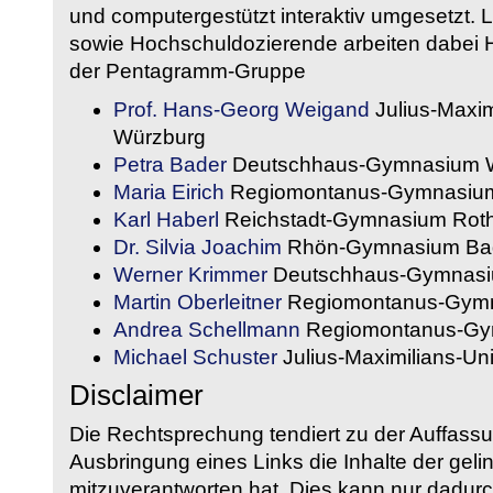
und computergestützt interaktiv umgesetzt. 
sowie Hochschuldozierende arbeiten dabei H
der Pentagramm-Gruppe
Prof. Hans-Georg Weigand
Julius-Maxim
Würzburg
Petra Bader
Deutschhaus-Gymnasium 
Maria Eirich
Regiomontanus-Gymnasium
Karl Haberl
Reichstadt-Gymnasium Rot
Dr. Silvia Joachim
Rhön-Gymnasium Bad
Werner Krimmer
Deutschhaus-Gymnasi
Martin Oberleitner
Regiomontanus-Gymn
Andrea Schellmann
Regiomontanus-Gy
Michael Schuster
Julius-Maximilians-Un
Disclaimer
Die Rechtsprechung tendiert zu der Auffass
Ausbringung eines Links die Inhalte der gelin
mitzuverantworten hat. Dies kann nur dadurc