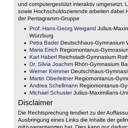
und computergestützt interaktiv umgesetzt. 
sowie Hochschuldozierende arbeiten dabei H
der Pentagramm-Gruppe
Prof. Hans-Georg Weigand
Julius-Maxim
Würzburg
Petra Bader
Deutschhaus-Gymnasium 
Maria Eirich
Regiomontanus-Gymnasium
Karl Haberl
Reichstadt-Gymnasium Rot
Dr. Silvia Joachim
Rhön-Gymnasium Bad
Werner Krimmer
Deutschhaus-Gymnasi
Martin Oberleitner
Regiomontanus-Gymn
Andrea Schellmann
Regiomontanus-Gy
Michael Schuster
Julius-Maximilians-Un
Disclaimer
Die Rechtsprechung tendiert zu der Auffass
Ausbringung eines Links die Inhalte der gelin
mitzuverantworten hat. Dies kann nur dadurc