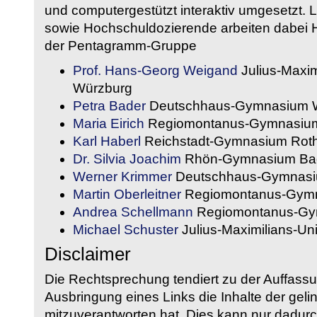
und computergestützt interaktiv umgesetzt. 
sowie Hochschuldozierende arbeiten dabei H
der Pentagramm-Gruppe
Prof. Hans-Georg Weigand
Julius-Maxim
Würzburg
Petra Bader
Deutschhaus-Gymnasium 
Maria Eirich
Regiomontanus-Gymnasium
Karl Haberl
Reichstadt-Gymnasium Rot
Dr. Silvia Joachim
Rhön-Gymnasium Bad
Werner Krimmer
Deutschhaus-Gymnasi
Martin Oberleitner
Regiomontanus-Gymn
Andrea Schellmann
Regiomontanus-Gy
Michael Schuster
Julius-Maximilians-Un
Disclaimer
Die Rechtsprechung tendiert zu der Auffass
Ausbringung eines Links die Inhalte der gelin
mitzuverantworten hat. Dies kann nur dadurc