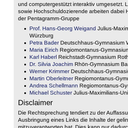
und computergestützt interaktiv umgesetzt. 
sowie Hochschuldozierende arbeiten dabei H
der Pentagramm-Gruppe
Prof. Hans-Georg Weigand
Julius-Maxim
Würzburg
Petra Bader
Deutschhaus-Gymnasium 
Maria Eirich
Regiomontanus-Gymnasium
Karl Haberl
Reichstadt-Gymnasium Rot
Dr. Silvia Joachim
Rhön-Gymnasium Bad
Werner Krimmer
Deutschhaus-Gymnasi
Martin Oberleitner
Regiomontanus-Gymn
Andrea Schellmann
Regiomontanus-Gy
Michael Schuster
Julius-Maximilians-Un
Disclaimer
Die Rechtsprechung tendiert zu der Auffass
Ausbringung eines Links die Inhalte der gelin
mitzuverantworten hat. Dies kann nur dadurc