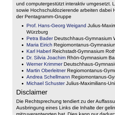
und computergestützt interaktiv umgesetzt. 
sowie Hochschuldozierende arbeiten dabei H
der Pentagramm-Gruppe
Prof. Hans-Georg Weigand
Julius-Maxim
Würzburg
Petra Bader
Deutschhaus-Gymnasium 
Maria Eirich
Regiomontanus-Gymnasium
Karl Haberl
Reichstadt-Gymnasium Rot
Dr. Silvia Joachim
Rhön-Gymnasium Bad
Werner Krimmer
Deutschhaus-Gymnasi
Martin Oberleitner
Regiomontanus-Gymn
Andrea Schellmann
Regiomontanus-Gy
Michael Schuster
Julius-Maximilians-Un
Disclaimer
Die Rechtsprechung tendiert zu der Auffass
Ausbringung eines Links die Inhalte der gelin
mitzuverantworten hat. Dies kann nur dadurc