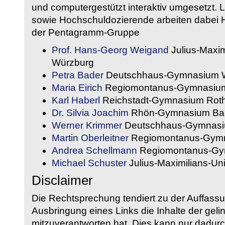
und computergestützt interaktiv umgesetzt. 
sowie Hochschuldozierende arbeiten dabei H
der Pentagramm-Gruppe
Prof. Hans-Georg Weigand
Julius-Maxim
Würzburg
Petra Bader
Deutschhaus-Gymnasium 
Maria Eirich
Regiomontanus-Gymnasium
Karl Haberl
Reichstadt-Gymnasium Rot
Dr. Silvia Joachim
Rhön-Gymnasium Bad
Werner Krimmer
Deutschhaus-Gymnasi
Martin Oberleitner
Regiomontanus-Gymn
Andrea Schellmann
Regiomontanus-Gy
Michael Schuster
Julius-Maximilians-Un
Disclaimer
Die Rechtsprechung tendiert zu der Auffass
Ausbringung eines Links die Inhalte der gelin
mitzuverantworten hat. Dies kann nur dadurc