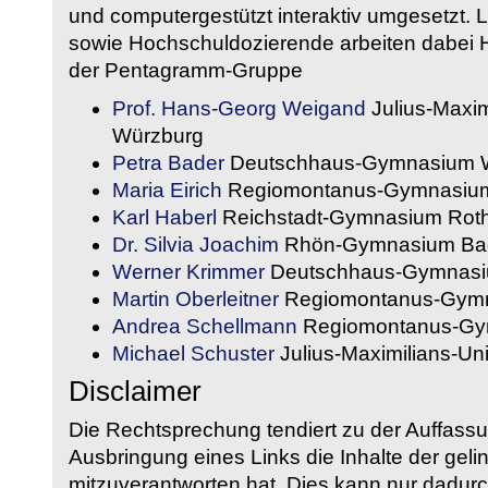
und computergestützt interaktiv umgesetzt. 
sowie Hochschuldozierende arbeiten dabei H
der Pentagramm-Gruppe
Prof. Hans-Georg Weigand
Julius-Maxim
Würzburg
Petra Bader
Deutschhaus-Gymnasium 
Maria Eirich
Regiomontanus-Gymnasium
Karl Haberl
Reichstadt-Gymnasium Rot
Dr. Silvia Joachim
Rhön-Gymnasium Bad
Werner Krimmer
Deutschhaus-Gymnasi
Martin Oberleitner
Regiomontanus-Gymn
Andrea Schellmann
Regiomontanus-Gy
Michael Schuster
Julius-Maximilians-Un
Disclaimer
Die Rechtsprechung tendiert zu der Auffass
Ausbringung eines Links die Inhalte der gelin
mitzuverantworten hat. Dies kann nur dadurc